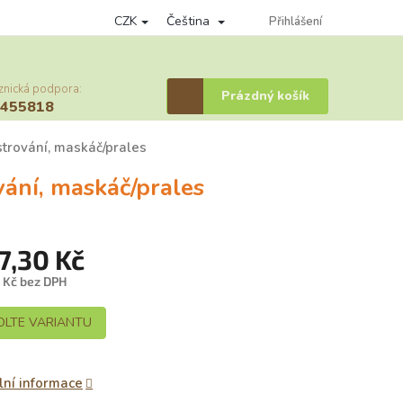
CZK
Čeština
nky ochrany osobních údajů
Věrnostní program
Přihlášení
Provizní systém
znická podpora:
Nákupní
Prázdný košík
6455818
košík
trování, maskáč/prales
ání, maskáč/prales
7,30 Kč
0 Kč bez DPH
á
OLTE VARIANTU
lní informace