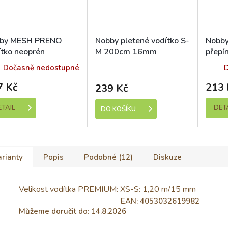
by MESH PRENO
Nobby pletené vodítko S-
Nobb
ítko neoprén
M 200cm 16mm
přepí
nžové M/L 200cm
červeno-černá
200m
Skladem (expedice 1-5
Dočasně nedostupné
dní)
7 Kč
213 
239 Kč
ETAIL
DET
DO KOŠÍKU
rianty
Popis
Podobné (12)
Diskuze
Velikost vodítka PREMIUM: XS-S: 1,20 m/15 mm
Skladem (expedice 1-5 dní)
EAN:
4053032619982
Můžeme doručit do:
14.8.2026