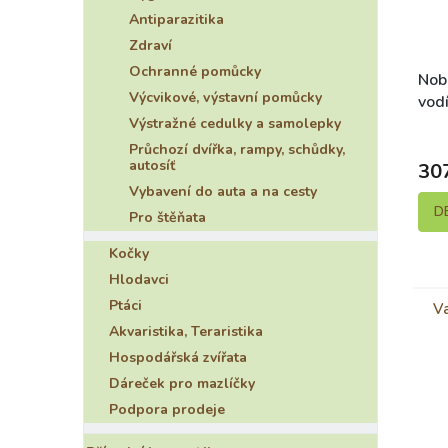
Antiparazitika
Zdraví
Ochranné pomůcky
Nob
Výcvikové, výstavní pomůcky
vod
ora
Výstražné cedulky a samolepky
Průchozí dvířka, rampy, schůdky,
autosíť
30
Vybavení do auta a na cesty
D
Pro štěňata
Kočky
Hlodavci
Ptáci
Va
Akvaristika, Teraristika
Hospodářská zvířata
Dáreček pro mazlíčky
Podpora prodeje