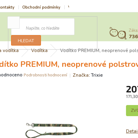
ontakty
Obchodní podmínky
Vrácení zboží a reklamace
Podmí
Záka
73
HLEDAT
a vodítka
Vodítka
Vodítko PREMIUM, neoprenové pols
dítko PREMIUM, neoprenové polstrov
ěrné
hodnoceno
Značka:
Trixie
Podrobnosti hodnocení
ocení
20
uktu
171,3
Měrn
ZV
cena:
iček.
Detai