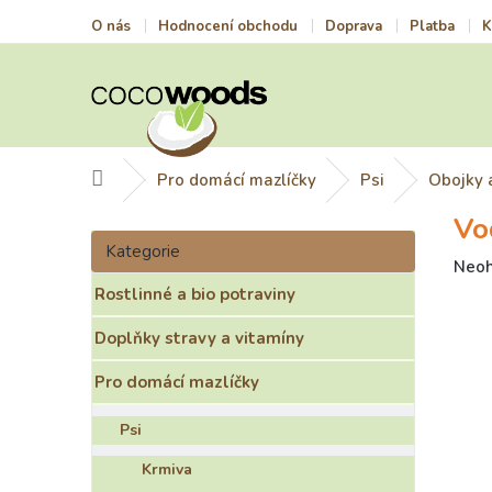
Přejít
O nás
Hodnocení obchodu
Doprava
Platba
K
na
obsah
Domů
Pro domácí mazlíčky
Psi
Obojky 
Vo
P
Přeskočit
o
Kategorie
kategorie
Prům
Neo
s
hodn
Rostlinné a bio potraviny
t
prod
r
je
Doplňky stravy a vitamíny
a
0,0
n
z
Pro domácí mazlíčky
n
5
í
hvězd
Psi
p
a
Krmiva
n