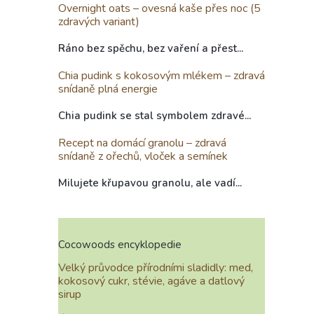
Overnight oats – ovesná kaše přes noc (5
zdravých variant)
Ráno bez spěchu, bez vaření a přest...
Chia pudink s kokosovým mlékem – zdravá
snídaně plná energie
Chia pudink se stal symbolem zdravé...
Recept na domácí granolu – zdravá
snídaně z ořechů, vloček a semínek
Milujete křupavou granolu, ale vadí...
Cocowoods encyklopedie
Velký průvodce přírodními sladidly: med,
kokosový cukr, stévie, agáve a datlový
sirup