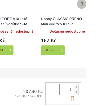
Další
produkt
y CORDA kulaté
Nobby CLASSIC PRENO
nací vodítko S-M
Mini vodítko XXS-S
/12mm modrá
neoprén červená 2m
Dočasně nedostupné
Dočasně nedostupné
10mm
Kč
167 Kč
AIL
DETAIL
207,30 Kč
171,30 Kč bez DPH
Do košíku