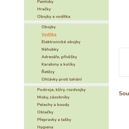
Pamlsky
e
Hračky
l
Obojky a vodítka
Obojky
Vodítka
Elektronické obojky
Náhubky
Adresáře, přívěšky
Karabiny a kolíky
Řetězy
Ohlávky proti tahání
Postroje, kšíry, rozdvojky
Sou
Misky, zásobníky
Pelechy a boudy
Oblečky
Přepravky a tašky
Hygiena