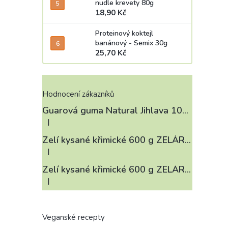
nudle krevety 80g
18,90 Kč
Proteinový koktejl
banánový - Semix 30g
25,70 Kč
Hodnocení zákazníků
Guarová guma Natural Jihlava 100 g
|
Hodnocení produktu je 4 z 5 hvězdiček.
Zelí kysané křimické 600 g ZELÁRNA LOBKOWICZ
|
Hodnocení produktu je 3 z 5 hvězdiček.
Zelí kysané křimické 600 g ZELÁRNA LOBKOWICZ
|
Hodnocení produktu je 4 z 5 hvězdiček.
Veganské recepty