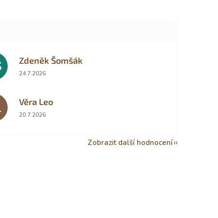
Zdeněk Šomšák
Š
Hodnocení obchodu je 5 z 5 hvězdiček.
24.7.2026
Věra Leo
L
Hodnocení obchodu je 5 z 5 hvězdiček.
20.7.2026
Zobrazit další hodnocení