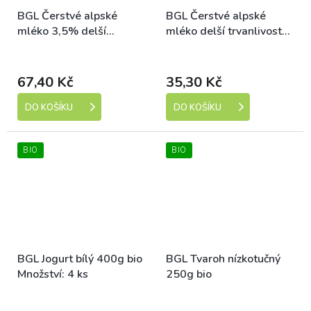
BGL Čerstvé alpské
BGL Čerstvé alpské
mléko 3,5% delší
mléko delší trvanlivost
trvanlivost 1l bio
3,5% 400ml bio
Dostupné
Dostupné
67,40 Kč
35,30 Kč
DO KOŠÍKU
DO KOŠÍKU
BIO
BIO
BGL Jogurt bílý 400g bio
BGL Tvaroh nízkotučný
Množství: 4 ks
250g bio
Dostupné
Dostupné