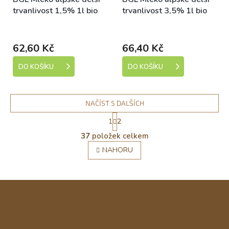
trvanlivost 1,5% 1l bio
trvanlivost 3,5% 1l bio
Dostupné
Dostupné
62,60 Kč
66,40 Kč
DO KOŠÍKU
DO KOŠÍKU
NAČÍST 5 DALŠÍCH
S
1
2
t
O
r
37
položek celkem
v
á
l
NAHORU
n
á
k
o
d
v
a
Z
á
c
n
á
í
í
p
p
r
a
v