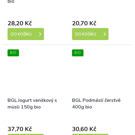
bio
Dostupné
Dostupné
28,20 Kč
20,70 Kč
DO KOŠÍKU
DO KOŠÍKU
BIO
BIO
BGL Jogurt vanilkový s
BGL Podmáslí čerstvé
müsli 150g bio
400g bio
Dostupné
Dostupné
37,70 Kč
30,60 Kč