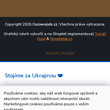
Copyright 2026
Cocowoods.cz
. Všechna práva vyhrazena.
Grafický návrh vytvořil a na Shoptet implementoval
Tomáš
Hlad
&
Shoptetak.cz
.
Vytvořil Shoptet
Stojíme za Ukrajinou ❤️
Jak a čím pomoci »
Používáme cookies, aby náš web fungoval správně a
abychom vám mohli nabídnout relevantní obsah.
Marketingové cookies používáme pouze s vaším
souhlasem.