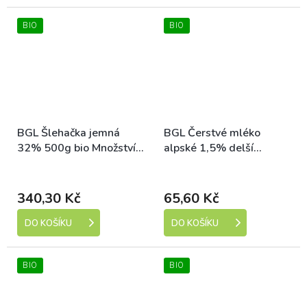
BIO
BIO
BGL Šlehačka jemná
BGL Čerstvé mléko
32% 500g bio Množství:
alpské 1,5% delší
3 ks
trvanlivost 1l bio
Dostupné
Dostupné
340,30 Kč
65,60 Kč
DO KOŠÍKU
DO KOŠÍKU
BIO
BIO