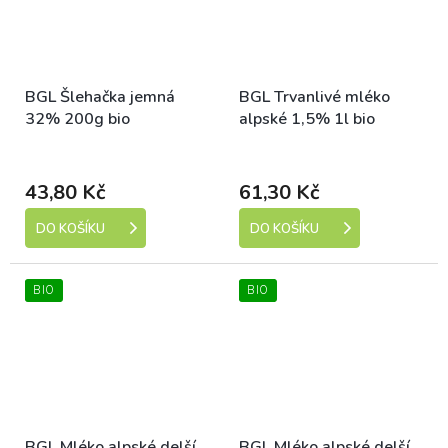
BGL Šlehačka jemná
BGL Trvanlivé mléko
32% 200g bio
alpské 1,5% 1l bio
Dostupné
Dostupné
43,80 Kč
61,30 Kč
DO KOŠÍKU
DO KOŠÍKU
BIO
BIO
BGL Mléko alpské delší
BGL Mléko alpské delší