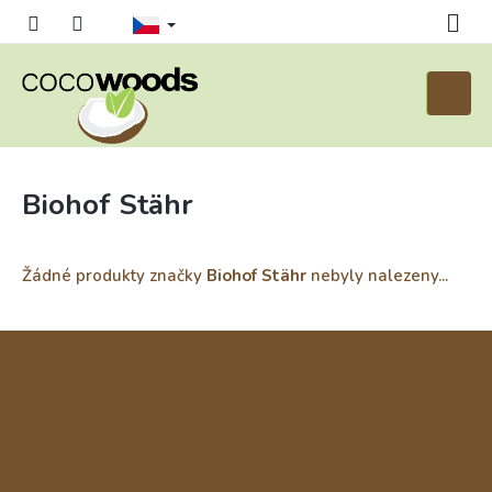
Přejít
na
obsah
Nákupn
košík
Biohof Stähr
Žádné produkty značky
Biohof Stähr
nebyly nalezeny...
Z
á
p
a
t
í