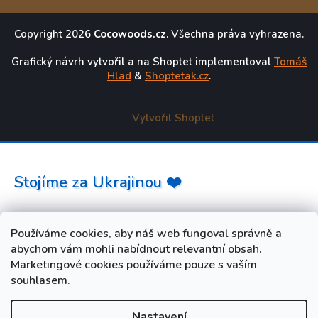
Copyright 2026
Cocowoods.cz
. Všechna práva vyhrazena.
Grafický návrh vytvořil a na Shoptet implementoval
Tomáš
Hlad
&
Shoptetak.cz
.
Vytvořil Shoptet
Stojíme za Ukrajinou ❤️
Jak a čím pomoci »
Používáme cookies, aby náš web fungoval správně a
abychom vám mohli nabídnout relevantní obsah.
Marketingové cookies používáme pouze s vaším
souhlasem.
Nastavení