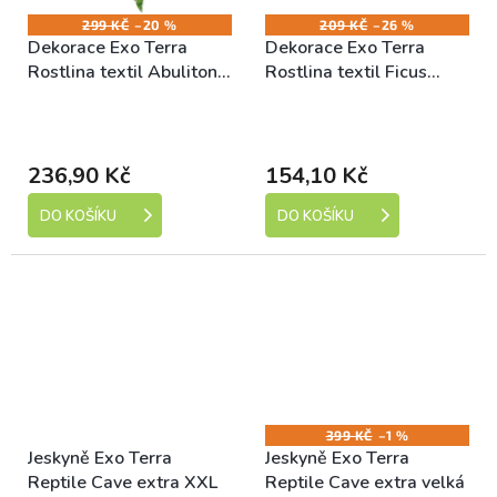
299 KČ
–20 %
209 KČ
–26 %
Dekorace Exo Terra
Dekorace Exo Terra
Rostlina textil Abuliton
Rostlina textil Ficus
střední
malá
Skladem (expedice 1-5
Skladem (expedice 1-5
dní)
dní)
236,90 Kč
154,10 Kč
DO KOŠÍKU
DO KOŠÍKU
399 KČ
–1 %
Jeskyně Exo Terra
Jeskyně Exo Terra
Reptile Cave extra XXL
Reptile Cave extra velká