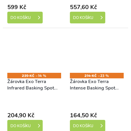
599 Kč
557,60 Kč
DO KOŠÍKU
DO KOŠÍKU
239 KČ
–14 %
214 KČ
–23 %
Žárovka Exo Terra
Žárovka Exo Terra
Infrared Basking Spot
Intense Basking Spot
50W
100W
Skladem (expedice 1-5
Skladem (expedice 1-5
dní)
dní)
204,90 Kč
164,50 Kč
DO KOŠÍKU
DO KOŠÍKU