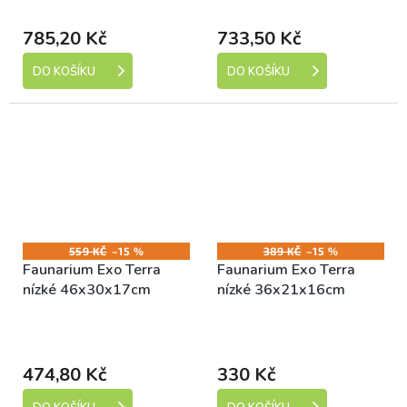
dní)
dní)
785,20 Kč
733,50 Kč
DO KOŠÍKU
DO KOŠÍKU
559 KČ
–15 %
389 KČ
–15 %
Faunarium Exo Terra
Faunarium Exo Terra
nízké 46x30x17cm
nízké 36x21x16cm
Skladem (expedice 1-5
Skladem (expedice 1-5
dní)
dní)
474,80 Kč
330 Kč