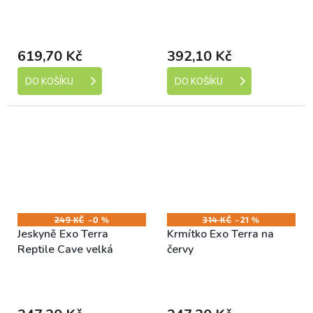
Skladem (expedice 1-5
Skladem (expedice 1-5
dní)
dní)
619,70 Kč
392,10 Kč
DO KOŠÍKU
DO KOŠÍKU
249 KČ
–0 %
314 KČ
–21 %
Jeskyně Exo Terra
Krmítko Exo Terra na
Reptile Cave velká
červy
Skladem (expedice 1-5
Skladem (expedice 1-5
dní)
dní)