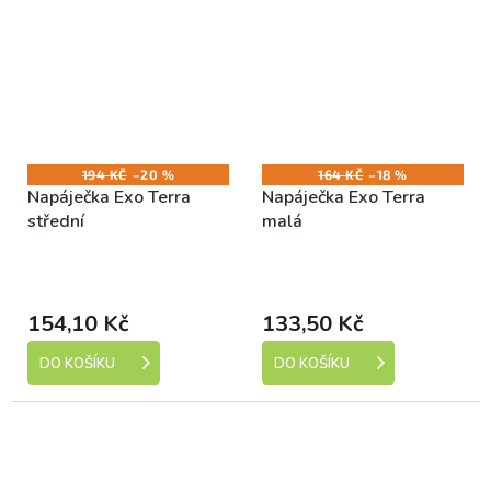
194 KČ
–20 %
164 KČ
–18 %
Napáječka Exo Terra
Napáječka Exo Terra
střední
malá
Skladem (expedice 1-5
Skladem (expedice 1-5
dní)
dní)
154,10 Kč
133,50 Kč
DO KOŠÍKU
DO KOŠÍKU