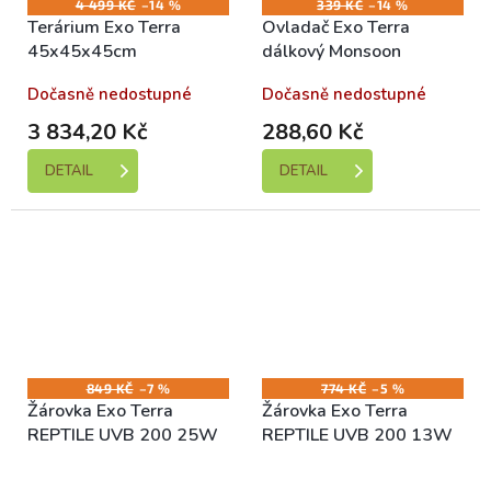
4 499 KČ
–14 %
339 KČ
–14 %
Terárium Exo Terra
Ovladač Exo Terra
45x45x45cm
dálkový Monsoon
Dočasně nedostupné
Dočasně nedostupné
3 834,20 Kč
288,60 Kč
DETAIL
DETAIL
849 KČ
–7 %
774 KČ
–5 %
Žárovka Exo Terra
Žárovka Exo Terra
REPTILE UVB 200 25W
REPTILE UVB 200 13W
Skladem (expedice 1-5
Skladem (expedice 1-5