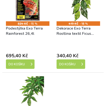
r
i
o
s
d
p
u
r
k
o
824 KČ
–15 %
419 KČ
–18 %
Podestýlka Exo Terra
Dekorace Exo Terra
t
d
Rainforest 26,4l
Rostlina textil Ficus
ů
u
velká
k
Skladem (expedice 1-5
Skladem (expedice 1-5
t
dní)
dní)
ů
695,40 Kč
340,40 Kč
DO KOŠÍKU
DO KOŠÍKU