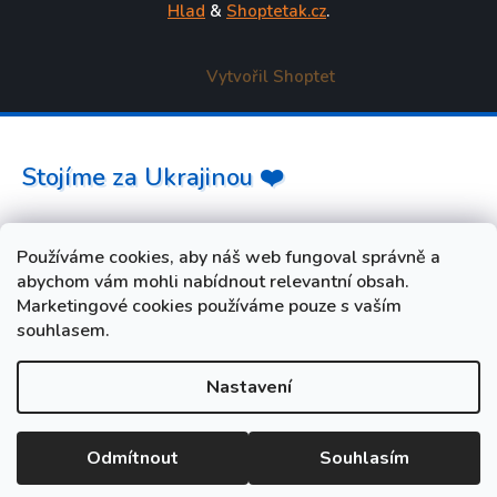
Hlad
&
Shoptetak.cz
.
Vytvořil Shoptet
Stojíme za Ukrajinou ❤️
Jak a čím pomoci »
Používáme cookies, aby náš web fungoval správně a
abychom vám mohli nabídnout relevantní obsah.
Marketingové cookies používáme pouze s vaším
souhlasem.
Nastavení
od 3. do 10. srpna máme FIREMNÍ DOVOLENOU. Vaše
objednávky i dotazy budeme opět vyřizovat od úterý 11. srpna.
Při nákupu během dovolené zadejte slevový kód LETO5 a
Odmítnout
Souhlasím
získejte slevu 5 %.