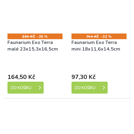
224 KČ
–26 %
144 KČ
–32 %
Faunarium Exo Terra
Faunarium Exo Terra
malé 23x15,3x16,5cm
mini 18x11,6x14,5cm
Skladem (expedice 1-5
Skladem (expedice 1-5
dní)
dní)
164,50 Kč
97,30 Kč
DO KOŠÍKU
DO KOŠÍKU