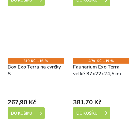
DO KOŠÍKU
DO KOŠÍKU
319 KČ
–16 %
474 KČ
–19 %
Box Exo Terra na cvrčky
Faunarium Exo Terra
S
velké 37x22x24,5cm
Skladem (expedice 1-5
Skladem (expedice 1-5
dní)
dní)
267,90 Kč
381,70 Kč
DO KOŠÍKU
DO KOŠÍKU