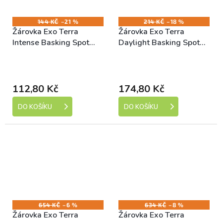
144 KČ
–21 %
214 KČ
–18 %
Žárovka Exo Terra
Žárovka Exo Terra
Intense Basking Spot
Daylight Basking Spot
25W
25W
Skladem (expedice 1-5
Skladem (expedice 1-5
dní)
dní)
112,80 Kč
174,80 Kč
DO KOŠÍKU
DO KOŠÍKU
654 KČ
–6 %
634 KČ
–8 %
Žárovka Exo Terra
Žárovka Exo Terra