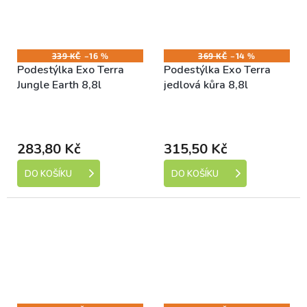
339 KČ
–16 %
369 KČ
–14 %
Podestýlka Exo Terra
Podestýlka Exo Terra
Jungle Earth 8,8l
jedlová kůra 8,8l
Skladem (expedice 1-5
Skladem (expedice 1-5
dní)
dní)
283,80 Kč
315,50 Kč
DO KOŠÍKU
DO KOŠÍKU