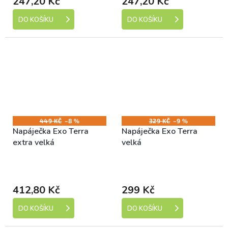
247,20 Kč
247,20 Kč
DO KOŠÍKU
DO KOŠÍKU
449 KČ
–8 %
329 KČ
–9 %
Napáječka Exo Terra
Napáječka Exo Terra
extra velká
velká
Skladem (expedice 1-5
Skladem (expedice 1-5
dní)
dní)
412,80 Kč
299 Kč
DO KOŠÍKU
DO KOŠÍKU