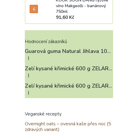
KOOK SOON DANG rýžové
víno Makgeolli - banánový
750ml
91,60 Kč
Hodnocení zákazníků
Guarová guma Natural Jihlava 100 g
|
Hodnocení produktu je 4 z 5 hvězdiček.
Zelí kysané křimické 600 g ZELÁRNA LOBKOWICZ
|
Hodnocení produktu je 3 z 5 hvězdiček.
Zelí kysané křimické 600 g ZELÁRNA LOBKOWICZ
|
Hodnocení produktu je 4 z 5 hvězdiček.
Veganské recepty
Overnight oats – ovesná kaše přes noc (5
zdravých variant)