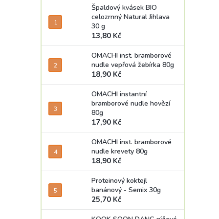
Špaldový kvásek BIO
celozrnný Natural Jihlava
30 g
13,80 Kč
OMACHI inst. bramborové
nudle vepřová žebírka 80g
18,90 Kč
OMACHI instantní
bramborové nudle hovězí
80g
17,90 Kč
OMACHI inst. bramborové
nudle krevety 80g
18,90 Kč
Proteinový koktejl
banánový - Semix 30g
25,70 Kč