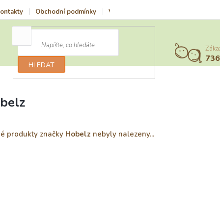
ontakty
Obchodní podmínky
Vrácení zboží a reklamace
Podmí
Záka
73
HLEDAT
belz
é produkty značky
Hobelz
nebyly nalezeny...