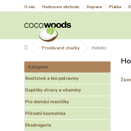
Přejít
O nás
Hodnocení obchodu
Doprava
Platba
K
na
obsah
Domů
Prodávané značky
Hobelz
Ho
P
Přeskočit
o
Kategorie
kategorie
s
Rostlinné a bio potraviny
t
Žádn
r
Doplňky stravy a vitamíny
a
n
Pro domácí mazlíčky
n
í
Přírodní kosmetika
p
a
Ekodrogerie
n