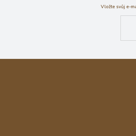
Vložte svůj e-m
Z
á
p
a
t
í