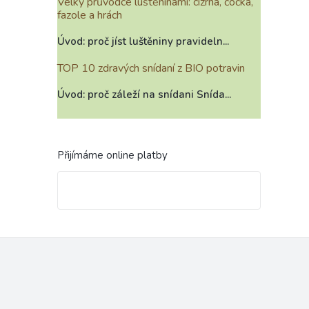
Velký průvodce luštěninami: cizrna, čočka,
fazole a hrách
Úvod: proč jíst luštěniny pravideln...
TOP 10 zdravých snídaní z BIO potravin
Úvod: proč záleží na snídani Snída...
Přijímáme online platby