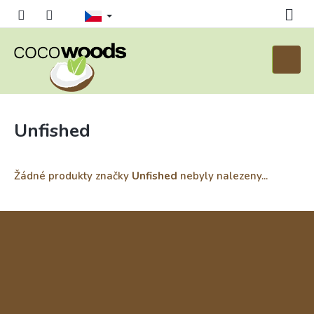
Přejít
na
obsah
Nákupn
košík
Unfished
Žádné produkty značky
Unfished
nebyly nalezeny...
Z
á
p
a
t
í