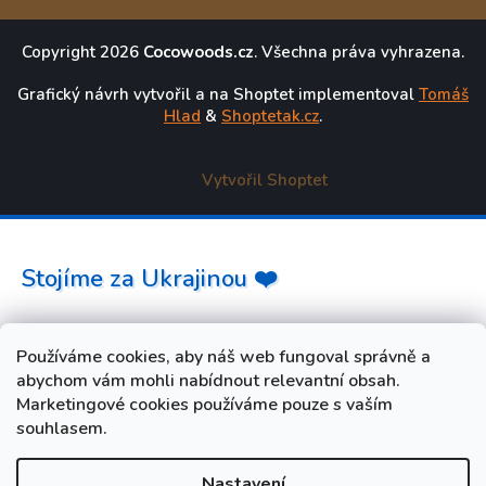
Copyright 2026
Cocowoods.cz
. Všechna práva vyhrazena.
Grafický návrh vytvořil a na Shoptet implementoval
Tomáš
Hlad
&
Shoptetak.cz
.
Vytvořil Shoptet
Stojíme za Ukrajinou ❤️
Jak a čím pomoci »
Používáme cookies, aby náš web fungoval správně a
abychom vám mohli nabídnout relevantní obsah.
Marketingové cookies používáme pouze s vaším
souhlasem.
Nastavení