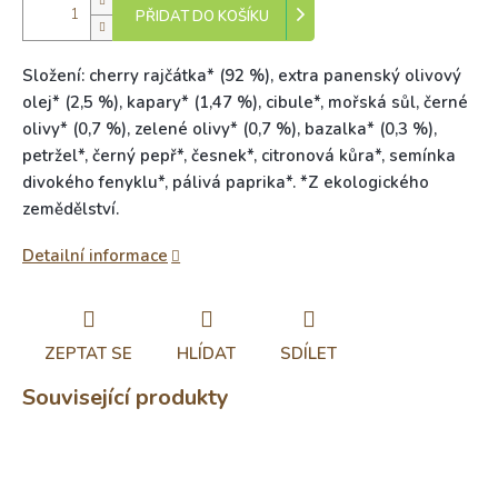
PŘIDAT DO KOŠÍKU
Složení: cherry rajčátka* (92 %), extra panenský olivový
olej* (2,5 %), kapary* (1,47 %), cibule*, mořská sůl, černé
olivy* (0,7 %), zelené olivy* (0,7 %), bazalka* (0,3 %),
petržel*, černý pepř*, česnek*, citronová kůra*, semínka
divokého fenyklu*, pálivá paprika*. *Z ekologického
zemědělství.
Detailní informace
ZEPTAT SE
HLÍDAT
SDÍLET
Související produkty