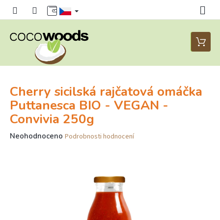
Přejít
na
obsah
Nákupn
košík
Cherry sicilská rajčatová omáčka
Puttanesca BIO - VEGAN -
Convivia 250g
Průměrné
Neohodnoceno
Podrobnosti hodnocení
hodnocení
produktu
je
0,0
z
5
hvězdiček.