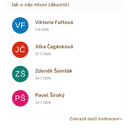
Viktorie Fořtová
VF
Hodnocení obchodu je 2 z 5 hvězdiček.
7.8.2026
Jitka Čagánková
JČ
Hodnocení obchodu je 5 z 5 hvězdiček.
27.7.2026
Zdeněk Šomšák
ZŠ
Hodnocení obchodu je 5 z 5 hvězdiček.
24.7.2026
Pavel Široký
PŠ
Hodnocení obchodu je 5 z 5 hvězdiček.
24.7.2026
Zobrazit další hodnocení