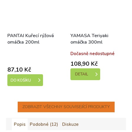
PANTAI Kuřecí rýžová
YAMASA Teriyaki
omáčka 200ml
omáčka 300ml
Skladem (expedice 1-5
Dočasně nedostupné
dní)
108,90 Kč
87,10 Kč
DETAIL
DO KOŠÍKU
ZOBRAZIT VŠECHNY SOUVISEJÍCÍ PRODUKTY
Popis
Podobné (12)
Diskuze