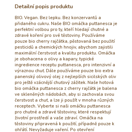
Detailní popis produktu
BIO. Vegan. Bez lepku. Bez konzervantů a
přidaného cukru. Naše BIO omáčka puttanesca je
perfektní volbou pro ty, kteří hledají chutné a
zdravé koření pro své těstoviny. Používáme
pouze bio cherry rajčátka, pěstovaná bez použití
pesticidů a chemických hnojiv, abychom zajistili
maximální čerstvost a kvalitu produktu. Omáčka
je obohacena o olivy a kapary, typické
ingredience receptu puttanesca, pro intenzivní a
výraznou chuť. Dále používáme pouze bio extra
panenský olivový olej z nejlepších sicilských oliv
pro ještě vzácnější chuťový zážitek. Naše hotová
bio omáčka puttanesca z cherry rajčátk je balena
ve skleněných nádobách, aby si zachovala svou
čerstvost a chuť, a lze ji použít v mnoha různých
receptech. Vyberte si naši omáčku puttanesca
pro chutné a zdravé těstoviny, které respektují
životní prostředí a vaše zdraví. Omáčka na
těstoviny připravená k použití, případně pouze k
ohřátí. Nevyžaduje vaření. Po otevření