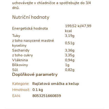
uchovávejte v chladničce a spotřebujte do 3/4
dnů.
Nutriční hodnoty
199,52 kJ/47,99
Energetická hodnota
kcal
Tuky
3,19g
z toho nasycené mastné
0,51g
kyseliny
Sacharidy
3,36g
z toho cukry
3,35g
Vláknina
0,94g
Bílkoviny
1g
Sůl
0,82g
Doplňkové parametry
Kategorie
:
Rajčatová omáčka a kečup
Hmotnost
:
0.1 kg
EAN
:
8053251660839