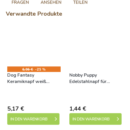
FRAGEN
ANSEHEN
TEILEN
Verwandte Produkte
6,96 €
–25 %
Dog Fantasy
Nobby Puppy
Keramiknapf weiß
Edelstahlnapf für
WOOF mit Untertasse
Welpen 400ml / 15cm
+
Skladem (expedice 1-5
Skladem (expedice 1-5
13x5,5cm, 400ml
3% SLEVA se Slevovým
dní)
dní)
kupónem: bonus
5,17 €
1,44 €
IN DEN WARENKORB
IN DEN WARENKORB