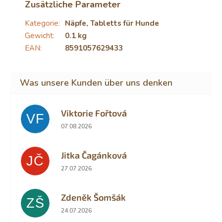
Zusätzliche Parameter
Kategorie
:
Näpfe, Tabletts für Hunde
Gewicht
:
0.1 kg
EAN
:
8591057629433
Viktorie Fořtová
VF
Die Shop-Bewertung beträgt 2 von 5 Sternen.
07.08.2026
Jitka Čagánková
JČ
Die Shop-Bewertung beträgt 5 von 5 Sternen.
27.07.2026
Zdeněk Šomšák
ZŠ
Die Shop-Bewertung beträgt 5 von 5 Sternen.
24.07.2026