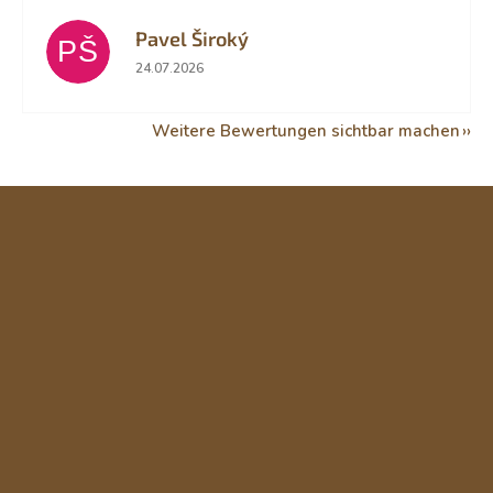
Pavel Široký
PŠ
Die Shop-Bewertung beträgt 5 von 5 Sternen.
24.07.2026
Weitere Bewertungen sichtbar machen
F
u
ß
z
e
i
l
e