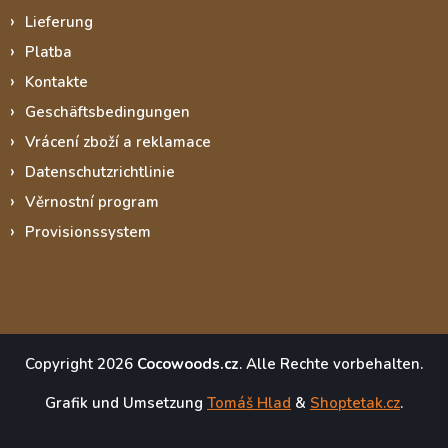
Lieferung
Platba
Kontakte
Geschäftsbedingungen
Vrácení zboží a reklamace
Datenschutzrichtlinie
Věrnostní program
Provisionssystem
Copyright 2026
Cocowoods.cz
. Alle Rechte vorbehalten.
Grafik und Umsetzung
Tomáš Hlad
&
Shoptetak.cz
.