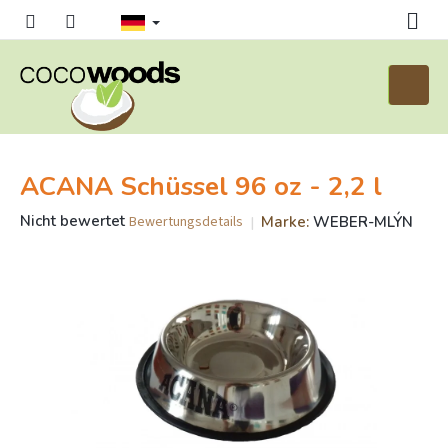
Zum
Inhalt
springen
Waren
ACANA Schüssel 96 oz - 2,2 l
Die
Nicht bewertet
Marke:
WEBER-MLÝN
Bewertungsdetails
durchschnittliche
Produktbewertung
ist
0,0
von
5
Sternen.