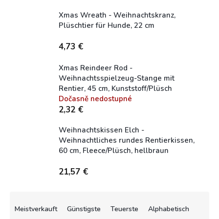
Xmas Wreath - Weihnachtskranz,
Plüschtier für Hunde, 22 cm
Skladem (expedice 1-5 dní)
4,73 €
Xmas Reindeer Rod -
Weihnachtsspielzeug-Stange mit
Rentier, 45 cm, Kunststoff/Plüsch
Dočasně nedostupné
2,32 €
Weihnachtskissen Elch -
Weihnachtliches rundes Rentierkissen,
60 cm, Fleece/Plüsch, hellbraun
Skladem (expedice 1-5 dní)
21,57 €
P
r
Meistverkauft
Günstigste
Teuerste
Alphabetisch
o