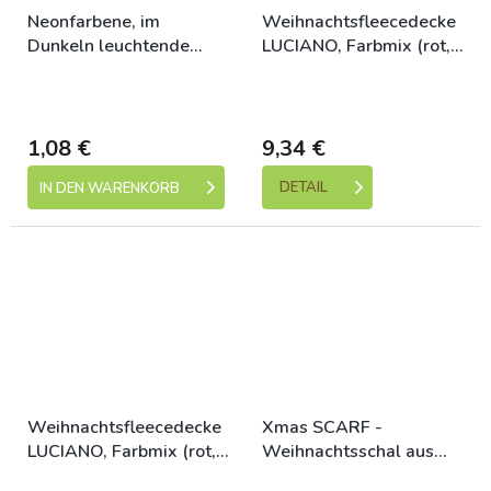
Neonfarbene, im
Weihnachtsfleecedecke
Dunkeln leuchtende
LUCIANO, Farbmix (rot,
Tennisschuhe. Kugel 6,5
sand, grün)
Skladem (expedice 1-5
Skladem (expedice 1-5
cm HIPHOP DOG
dní)
dní)
1,08 €
9,34 €
DETAIL
IN DEN WARENKORB
Weihnachtsfleecedecke
Xmas SCARF -
LUCIANO, Farbmix (rot,
Weihnachtsschal aus
sand, grün)
Samt, rot/weiß