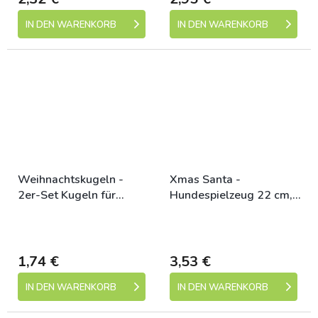
IN DEN WARENKORB
IN DEN WARENKORB
Weihnachtskugeln -
Xmas Santa -
2er-Set Kugeln für
Hundespielzeug 22 cm,
Nager, mit Glöckchen, 4
ohne Ton, Plüsch
Skladem (expedice 1-5
Skladem (expedice 1-5
cm
dní)
dní)
1,74 €
3,53 €
IN DEN WARENKORB
IN DEN WARENKORB