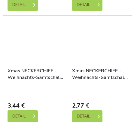
DETAIL
DETAIL
Xmas NECKERCHIEF -
Xmas NECKERCHIEF -
Weihnachts-Samtschal,
Weihnachts-Samtschal,
rot
rot
Skladem (expedice 1-5
Skladem (expedice 1-5
dní)
dní)
3,44 €
2,77 €
DETAIL
DETAIL