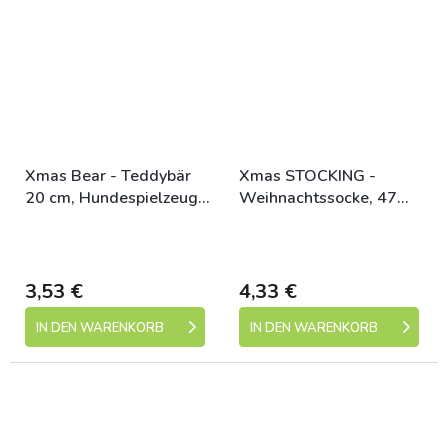
Xmas Bear - Teddybär
Xmas STOCKING -
20 cm, Hundespielzeug,
Weihnachtssocke, 47
mit Sound, Plüsch
cm, Plüsch, rot/weiß
Skladem (expedice 1-5
Skladem (expedice 1-5
dní)
dní)
3,53 €
4,33 €
IN DEN WARENKORB
IN DEN WARENKORB