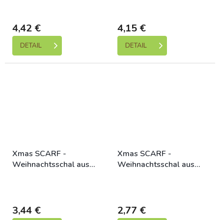
Skladem (expedice 1-5
Skladem (expedice 1-5
dní)
dní)
4,42 €
4,15 €
DETAIL
DETAIL
Xmas SCARF -
Xmas SCARF -
Weihnachtsschal aus
Weihnachtsschal aus
Samt, rot/weiß
Samt, rot/weiß
Skladem (expedice 1-5
Skladem (expedice 1-5
dní)
dní)
3,44 €
2,77 €