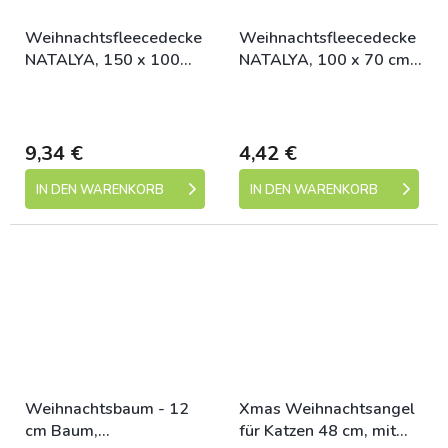
Weihnachtsfleecedecke
Weihnachtsfleecedecke
NATALYA, 150 x 100
NATALYA, 100 x 70 cm,
cm,
bordeaux/hellblau/grau
Skladem (expedice 1-5
Skladem (expedice 1-5
bordeaux/hellblau/grau
dní)
dní)
9,34 €
4,42 €
IN DEN WARENKORB
IN DEN WARENKORB
Weihnachtsbaum - 12
Xmas Weihnachtsangel
cm Baum,
für Katzen 48 cm, mit