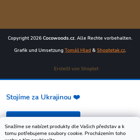
Copyright 2026
Cocowoods.cz
. Alle Rechte vorbehalten.
Grafik und Umsetzung
Tomáš Hlad
&
Shoptetak.cz
.
Erstellt von Shoptet
Stojíme za Ukrajinou ❤️
Jak a čím pomoci »
Snažíme se nabízet produkty dle Vašich představ a k
tomu potřebujeme soubory cookie. Procházením toho