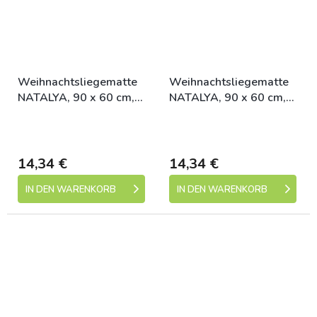
Weihnachtsliegematte
Weihnachtsliegematte
NATALYA, 90 x 60 cm,
NATALYA, 90 x 60 cm,
eisblau
bordeaux
Skladem (expedice 1-5
Skladem (expedice 1-5
dní)
dní)
14,34 €
14,34 €
IN DEN WARENKORB
IN DEN WARENKORB