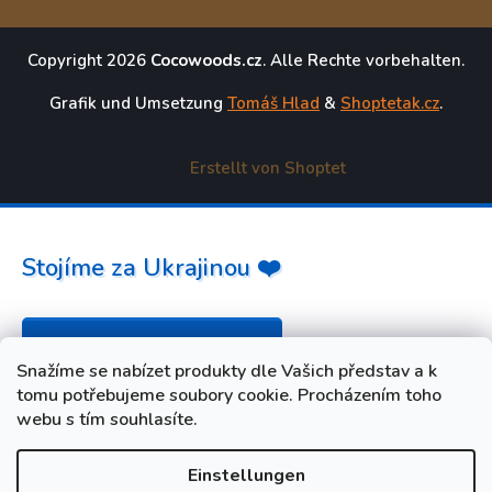
Copyright 2026
Cocowoods.cz
. Alle Rechte vorbehalten.
Grafik und Umsetzung
Tomáš Hlad
&
Shoptetak.cz
.
Erstellt von Shoptet
Stojíme za Ukrajinou ❤️
Jak a čím pomoci »
Snažíme se nabízet produkty dle Vašich představ a k
tomu potřebujeme soubory cookie. Procházením toho
webu s tím souhlasíte.
Einstellungen