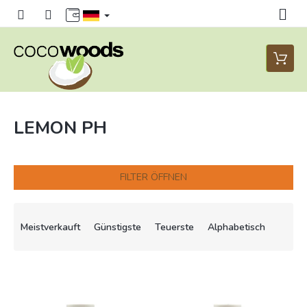
Zum
Inhalt
springen
Waren
LEMON PH
FILTER ÖFFNEN
P
r
Meistverkauft
Günstigste
Teuerste
Alphabetisch
o
d
u
L
k
i
t
s