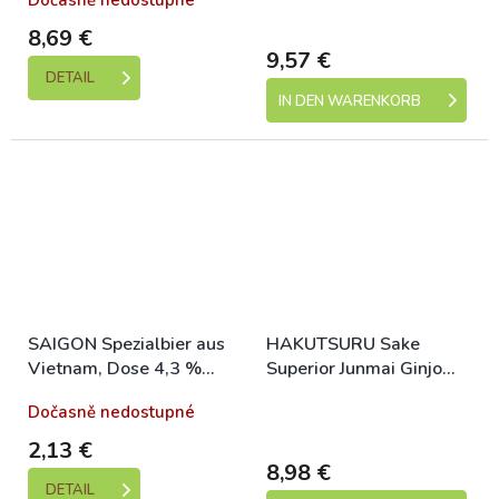
Dočasně nedostupné
Skladem (expedice 1-5
dní)
8,69 €
9,57 €
DETAIL
IN DEN WARENKORB
SAIGON Spezialbier aus
HAKUTSURU Sake
Vietnam, Dose 4,3 %
Superior Junmai Ginjo
330 ml
14,5% alc. 300 ml
Dočasně nedostupné
Skladem (expedice 1-5
dní)
2,13 €
8,98 €
DETAIL