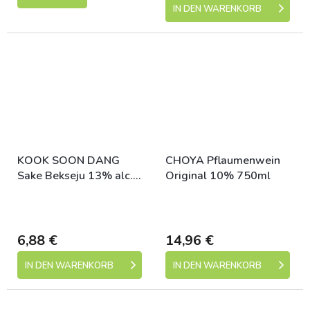
IN DEN WARENKORB
KOOK SOON DANG
CHOYA Pflaumenwein
Sake Bekseju 13% alc.
Original 10% 750ml
375 ml
Skladem (expedice 1-5
Skladem (expedice 1-5
dní)
dní)
6,88 €
14,96 €
IN DEN WARENKORB
IN DEN WARENKORB