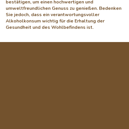
bestätigen, um einen hochwertigen und
umweltfreundlichen Genuss zu genießen. Bedenken
Sie jedoch, dass ein verantwortungsvoller
Alkoholkonsum wichtig für die Erhaltung der
Gesundheit und des Wohlbefindens ist.
F
u
ß
z
e
i
l
e