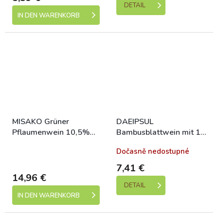
DETAIL
IN DEN WARENKORB
MISAKO Grüner
DAEIPSUL
Pflaumenwein 10,5%
Bambusblattwein mit 12
720ml
% Alkohol. 300 ml
Skladem (expedice 1-5
Dočasně nedostupné
dní)
7,41 €
14,96 €
DETAIL
IN DEN WARENKORB