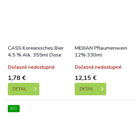
CASS Koreanisches Bier
MEIJIAN Pflaumenwein
4,5 % Alk. 355ml Dose
12% 330ml
Dočasně nedostupné
Dočasně nedostupné
1,78 €
12,15 €
DETAIL
DETAIL
BIO