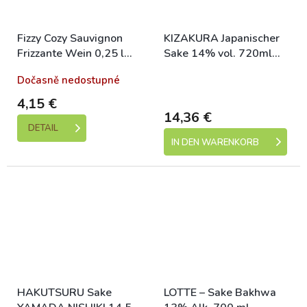
Fizzy Cozy Sauvignon
KIZAKURA Japanischer
Frizzante Wein 0,25 l
Sake 14% vol. 720ml
BIO WEINGUT BÖHMEN
(Karakuchi)
Dočasně nedostupné
Skladem (expedice 1-5
dní)
4,15 €
14,36 €
DETAIL
IN DEN WARENKORB
HAKUTSURU Sake
LOTTE – Sake Bakhwa