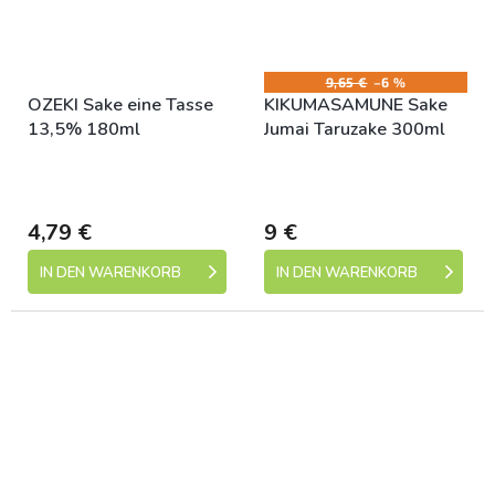
9,65 €
–6 %
OZEKI Sake eine Tasse
KIKUMASAMUNE Sake
13,5% 180ml
Jumai Taruzake 300ml
Skladem (expedice 1-5
Skladem (expedice 1-5
dní)
dní)
4,79 €
9 €
IN DEN WARENKORB
IN DEN WARENKORB