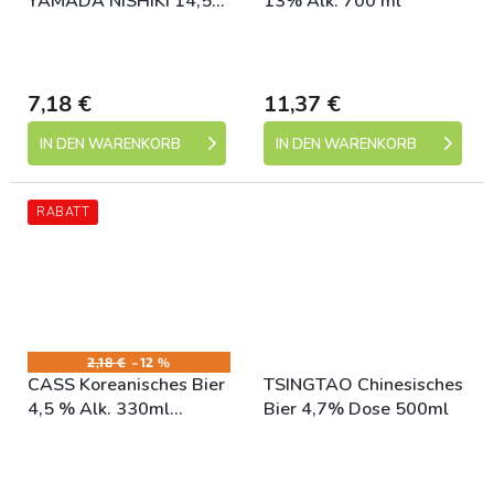
YAMADA NISHIKI 14,5%
13% Alk. 700 ml
180ML
Skladem (expedice 1-5
Skladem (expedice 1-5
dní)
dní)
7,18 €
11,37 €
IN DEN WARENKORB
IN DEN WARENKORB
RABATT
2,18 €
–12 %
CASS Koreanisches Bier
TSINGTAO Chinesisches
4,5 % Alk. 330ml
Bier 4,7% Dose 500ml
Flasche
Skladem (expedice 1-5
Skladem (expedice 1-5
dní)
dní)