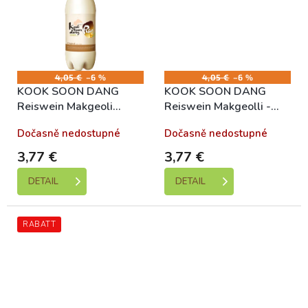
4,05 €
–6 %
4,05 €
–6 %
KOOK SOON DANG
KOOK SOON DANG
Reiswein Makgeoli
Reiswein Makgeolli -
original 750ml
Banane 750ml
Dočasně nedostupné
Dočasně nedostupné
3,77 €
3,77 €
DETAIL
DETAIL
RABATT