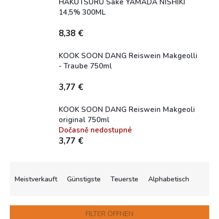
HAKUTSURU Sake YAMADA NISHIKI
14,5% 300ML
Skladem (expedice 1-5 dní)
8,38 €
KOOK SOON DANG Reiswein Makgeolli
- Traube 750ml
Skladem (expedice 1-5 dní)
3,77 €
KOOK SOON DANG Reiswein Makgeoli
original 750ml
Dočasně nedostupné
3,77 €
P
r
Meistverkauft
Günstigste
Teuerste
Alphabetisch
o
d
u
FILTER ÖFFNEN