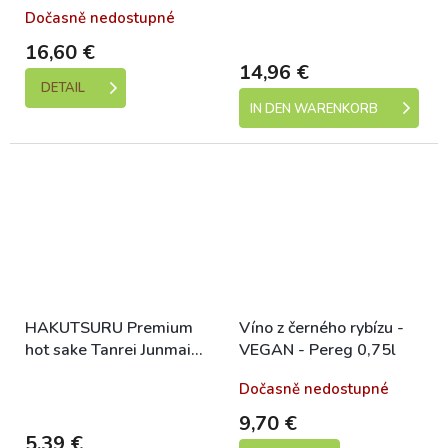
720ML
Dočasně nedostupné
Skladem (expedice 1-5
dní)
16,60 €
14,96 €
DETAIL
IN DEN WARENKORB
HAKUTSURU Premium
Víno z černého rybízu -
hot sake Tanrei Junmai
VEGAN - Pereg 0,75l
13.5% 180ml
Skladem (expedice 1-5
Dočasně nedostupné
dní)
9,70 €
5,39 €