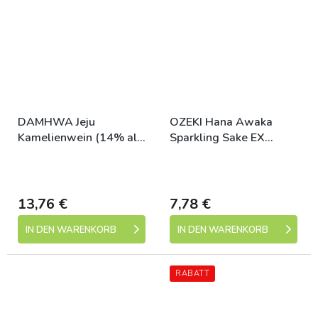
DAMHWA Jeju
OZEKI Hana Awaka
Kamelienwein (14% alc)
Sparkling Sake EX
375ml
250ml
Skladem (expedice 1-5
Skladem (expedice 1-5
dní)
dní)
13,76 €
7,78 €
IN DEN WARENKORB
IN DEN WARENKORB
RABATT