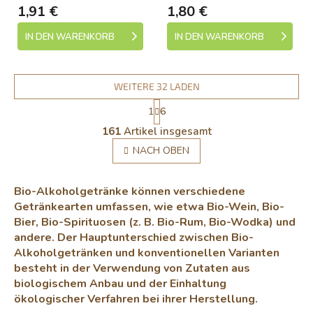
1,91 €
1,80 €
IN DEN WARENKORB
IN DEN WARENKORB
WEITERE 32 LADEN
P
1
6
a
S
g
161
Artikel insgesamt
t
i
e
NACH OBEN
n
u
i
e
e
r
r
Bio-Alkoholgetränke können verschiedene
u
e
Getränkearten umfassen, wie etwa Bio-Wein, Bio-
n
l
Bier, Bio-Spirituosen (z. B. Bio-Rum, Bio-Wodka) und
g
e
andere. Der Hauptunterschied zwischen Bio-
m
Alkoholgetränken und konventionellen Varianten
e
besteht in der Verwendung von Zutaten aus
n
t
biologischem Anbau und der Einhaltung
e
ökologischer Verfahren bei ihrer Herstellung.
d