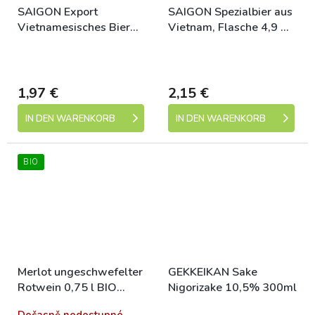
SAIGON Export
SAIGON Spezialbier aus
Vietnamesisches Bier
Vietnam, Flasche 4,9 %
Flasche 4,9% 355ml
330 ml
Skladem (expedice 1-5
Skladem (expedice 1-5
dní)
dní)
1,97 €
2,15 €
IN DEN WARENKORB
IN DEN WARENKORB
BIO
Merlot ungeschwefelter
GEKKEIKAN Sake
Rotwein 0,75 l BIO
Nigorizake 10,5% 300ml
STELLAR ORGANICS