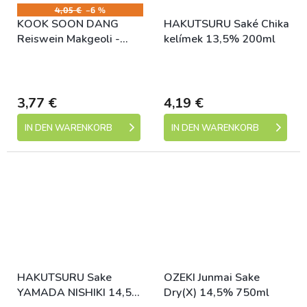
4,05 €
–6 %
KOOK SOON DANG
HAKUTSURU Saké Chika
Reiswein Makgeoli -
kelímek 13,5% 200ml
Pfirsich 750ml
Skladem (expedice 1-5
Skladem (expedice 1-5
dní)
dní)
3,77 €
4,19 €
IN DEN WARENKORB
IN DEN WARENKORB
HAKUTSURU Sake
OZEKI Junmai Sake
YAMADA NISHIKI 14,5%
Dry(X) 14,5% 750ml