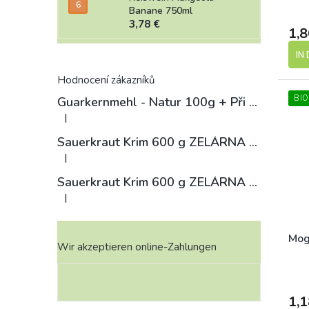
Banane 750ml
3,78 €
1,8
IN
Hodnocení zákazníků
BIO
Guarkernmehl - Natur 100g
+ Při koupi 12 a více kusů 3% Sleva
|
Die Produktbewertung beträgt 4 von 5 Sternen.
Sauerkraut Krim 600 g ZELÁRNA LOBKOWICZ
|
Die Produktbewertung beträgt 3 von 5 Sternen.
Sauerkraut Krim 600 g ZELÁRNA LOBKOWICZ
|
Die Produktbewertung beträgt 4 von 5 Sternen.
Mog
Wir akzeptieren online-Zahlungen
1,1