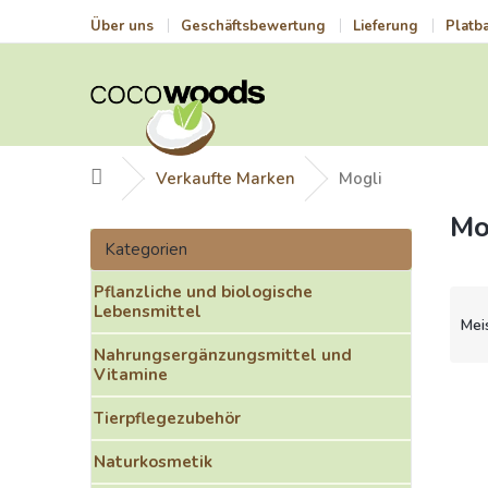
Zum
Über uns
Geschäftsbewertung
Lieferung
Platb
Inhalt
springen
Startseite
Verkaufte Marken
Mogli
Mo
S
Kategorien
e
Kategorien
überspringen
i
Pflanzliche und biologische
t
P
Lebensmittel
e
r
Mei
n
o
Nahrungsergänzungsmittel und
l
d
Vitamine
e
u
L
i
k
i
Tierpflegezubehör
s
t
s
t
Naturkosmetik
s
t
e