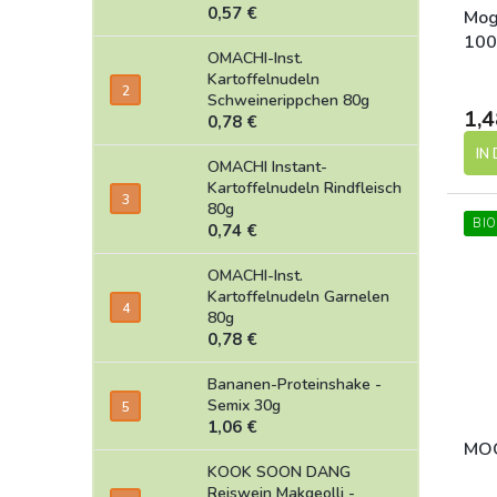
0,57 €
Mogl
100
OMACHI-Inst.
Kartoffelnudeln
Schweinerippchen 80g
1,4
0,78 €
IN
OMACHI Instant-
Kartoffelnudeln Rindfleisch
80g
BIO
0,74 €
OMACHI-Inst.
Kartoffelnudeln Garnelen
80g
0,78 €
Bananen-Proteinshake -
Semix 30g
1,06 €
MOG
KOOK SOON DANG
Reiswein Makgeolli -