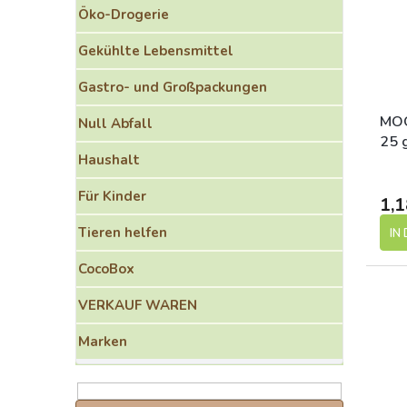
o
e
Öko-Drogerie
r
d
t
e
Gekühlte Lebensmittel
i
r
e
P
Gastro- und Großpackungen
r
r
u
o
MOG
Null Abfall
n
d
25 g
g
Haushalt
u
k
Für Kinder
t
1,1
e
Tieren helfen
IN
CocoBox
VERKAUF WAREN
Marken