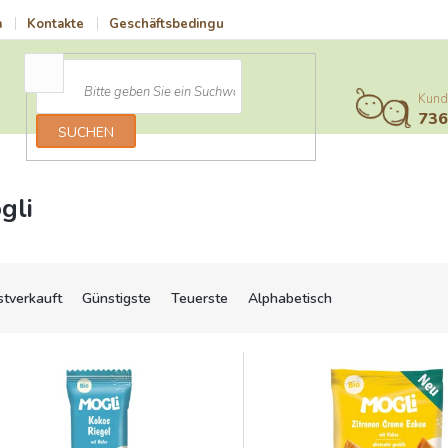
a
Kontakte
Geschäftsbedingungen
Vrácení zboží a reklamace
Kund
73
SUCHEN
gli
stverkauft
Günstigste
Teuerste
Alphabetisch