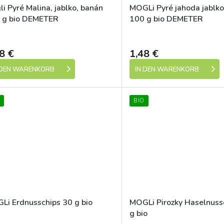
i Pyré Malina, jablko, banán
MOGLi Pyré jahoda jablk
 g bio DEMETER
100 g bio DEMETER
Dostupné
8 €
1,48 €
 DEN WARENKORB
IN DEN WARENKORB
BIO
Li Erdnusschips 30 g bio
MOGLi Pirozky Haselnus
g bio