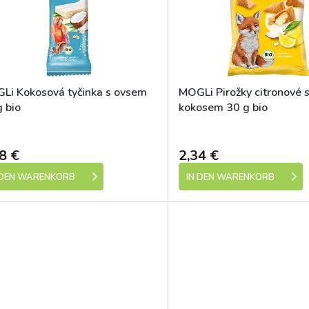
Li Kokosová tyčinka s ovsem
MOGLi Pirožky citronové 
 bio
kokosem 30 g bio
Dostupné
8 €
2,34 €
 DEN WARENKORB
IN DEN WARENKORB