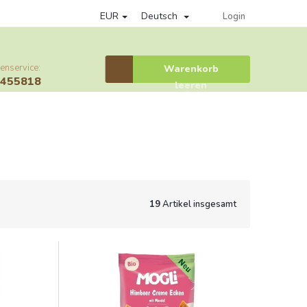
EUR
Deutsch
Datenschutzrichtlinie
Věrnostní program
Provisionssystem
Login
enservice:
Warenkorb
Warenkorb
6455818
leeren
19
Artikel insgesamt