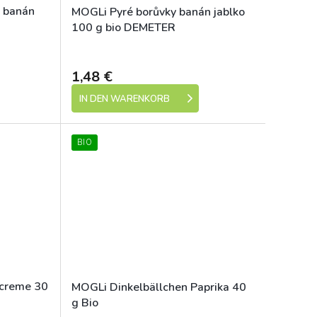
o banán
MOGLi Pyré borůvky banán jablko
100 g bio DEMETER
Dostupné
Dostupné
1,48 €
IN DEN WARENKORB
BIO
screme 30
MOGLi Dinkelbällchen Paprika 40
g Bio