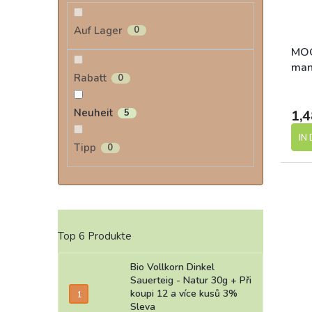
Auf Lager
0
MOGL
man
Rabatt
0
Neuheit
5
1,4
IN
Tipp
0
Top 6 Produkte
Bio Vollkorn Dinkel
Sauerteig - Natur 30g
+ Při
koupi 12 a více kusů 3%
Sleva