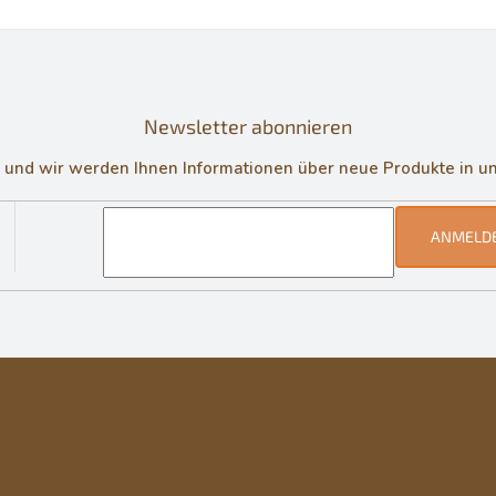
e
u
e
r
e
l
Newsletter abonnieren
e
m
in und wir werden Ihnen Informationen über neue Produkte in 
e
n
t
e
ANMELD
d
e
r
L
i
s
t
e