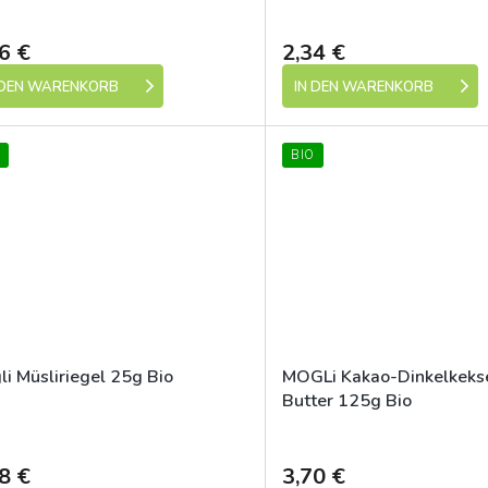
Dostupné
6 €
2,34 €
 DEN WARENKORB
IN DEN WARENKORB
BIO
li Müsliriegel 25g Bio
MOGLi Kakao-Dinkelkeks
Butter 125g Bio
Dostupné
8 €
3,70 €