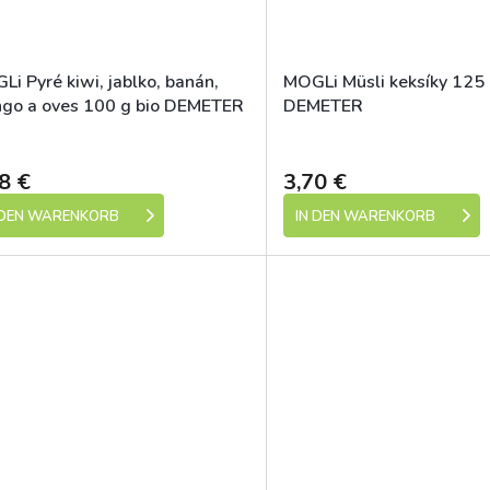
i Pyré kiwi, jablko, banán,
MOGLi Müsli keksíky 125 
go a oves 100 g bio DEMETER
DEMETER
Dostupné
8 €
3,70 €
 DEN WARENKORB
IN DEN WARENKORB