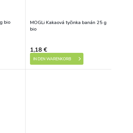
g bio
MOGLi Kakaová tyčinka banán 25 g
bio
Dostupné
Dostupné
1,18 €
IN DEN WARENKORB