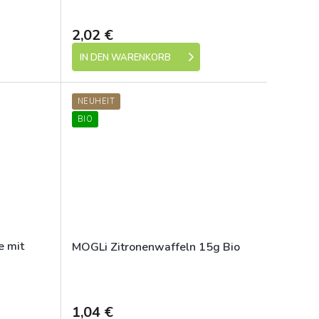
Dostupné
Dostupné
2,02 €
IN DEN WARENKORB
NEUHEIT
BIO
e mit
MOGLi Zitronenwaffeln 15g Bio
Dostupné
Dostupné
1,04 €