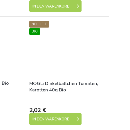
IN DEN WARENKORB
NEUHEIT
BIO
 Bio
MOGLi Dinkelbällchen Tomaten,
Karotten 40g Bio
Dostupné
Dostupné
2,02 €
IN DEN WARENKORB