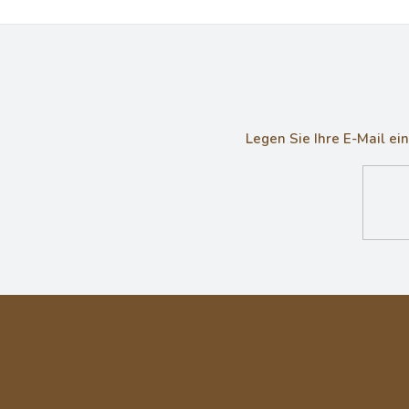
Legen Sie Ihre E-Mail e
F
u
ß
z
e
i