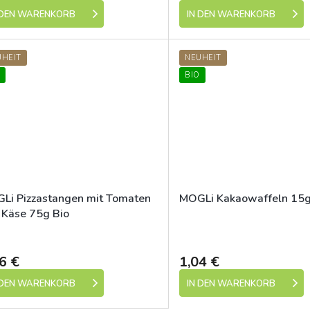
 DEN WARENKORB
IN DEN WARENKORB
UHEIT
NEUHEIT
BIO
Li Pizzastangen mit Tomaten
MOGLi Kakaowaffeln 15g
 Käse 75g Bio
Dostupné
6 €
1,04 €
 DEN WARENKORB
IN DEN WARENKORB