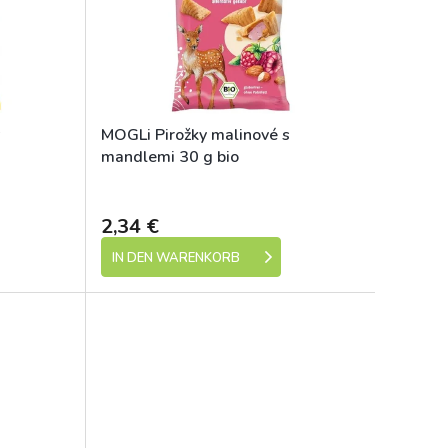
s
MOGLi Pirožky malinové s
mandlemi 30 g bio
Dostupné
Dostupné
2,34 €
IN DEN WARENKORB