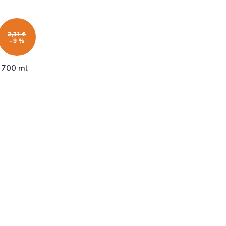
2,31 €
–9 %
 700 ml
e 1-5 dní)