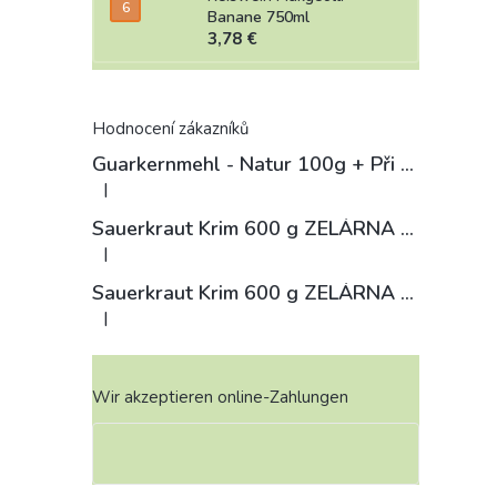
Banane 750ml
3,78 €
Hodnocení zákazníků
Guarkernmehl - Natur 100g
+ Při koupi 12 a více kusů 3% Sleva
|
Die Produktbewertung beträgt 4 von 5 Sternen.
Sauerkraut Krim 600 g ZELÁRNA LOBKOWICZ
|
Die Produktbewertung beträgt 3 von 5 Sternen.
Sauerkraut Krim 600 g ZELÁRNA LOBKOWICZ
|
Die Produktbewertung beträgt 4 von 5 Sternen.
Wir akzeptieren online-Zahlungen