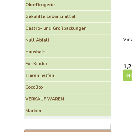
o
e
Öko-Drogerie
r
d
t
e
Gekühlte Lebensmittel
i
r
e
P
Gastro- und Großpackungen
r
r
u
o
Vin
Null Abfall
n
d
g
Haushalt
u
k
Für Kinder
t
1,2
e
Tieren helfen
IN
CocoBox
VERKAUF WAREN
Marken