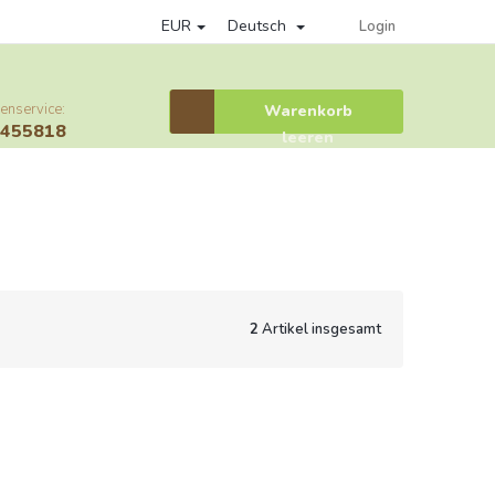
EUR
Deutsch
Datenschutzrichtlinie
Věrnostní program
Provisionssystem
Login
enservice:
Warenkorb
Warenkorb
6455818
leeren
2
Artikel insgesamt