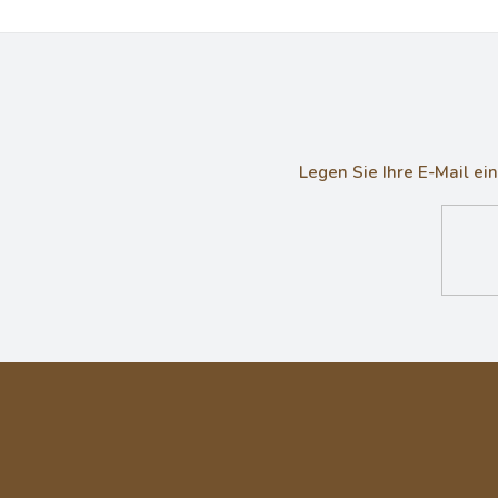
Legen Sie Ihre E-Mail e
F
u
ß
z
e
i