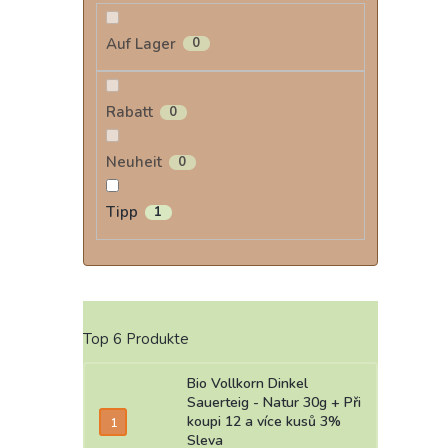
Auf Lager
0
Rabatt
0
Neuheit
0
Tipp
1
Top 6 Produkte
Bio Vollkorn Dinkel
Sauerteig - Natur 30g
+ Při
koupi 12 a více kusů 3%
Sleva