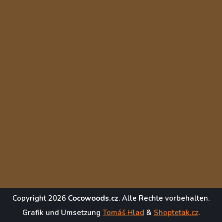
Copyright 2026
Cocowoods.cz
. Alle Rechte vorbehalten.
Grafik und Umsetzung
Tomáš Hlad
&
Shoptetak.cz
.