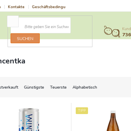
a
Kontakte
Geschäftsbedingungen
Vrácení zboží a reklamace
Kund
73
SUCHEN
ncentka
stverkauft
Günstigste
Teuerste
Alphabetisch
TIPP