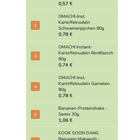
0,57 €
OMACHI-Inst.
Kartoffelnudeln
Schweinerippchen 80g
0,78 €
OMACHI Instant-
Kartoffelnudeln Rindfleisch
80g
0,74 €
OMACHI-Inst.
Kartoffelnudeln Garnelen
80g
0,78 €
Bananen-Proteinshake -
Semix 30g
1,06 €
KOOK SOON DANG
Reiswein Makgeolli -