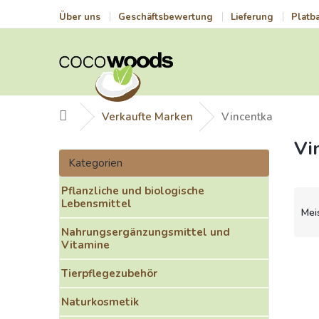
Zum
Über uns
Geschäftsbewertung
Lieferung
Platb
Inhalt
springen
Startseite
Verkaufte Marken
Vincentka
Vi
S
Kategorien
e
Kategorien
überspringen
i
Pflanzliche und biologische
t
P
Lebensmittel
e
r
Mei
n
o
Nahrungsergänzungsmittel und
l
d
Vitamine
e
u
L
i
k
i
Tierpflegezubehör
s
t
s
t
Naturkosmetik
s
t
e