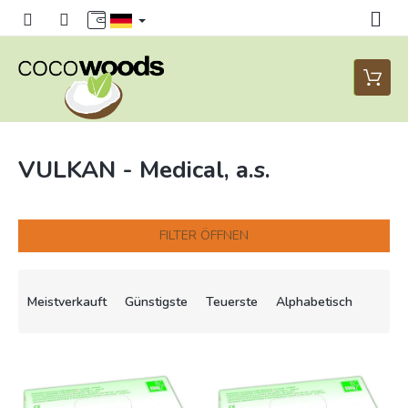
Zum
Inhalt
springen
Waren
VULKAN - Medical, a.s.
FILTER ÖFFNEN
P
r
Meistverkauft
Günstigste
Teuerste
Alphabetisch
o
d
u
L
k
i
t
s