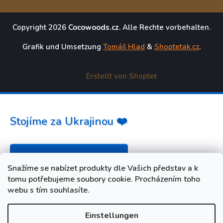
Copyright 2026
Cocowoods.cz
. Alle Rechte vorbehalten.
Grafik und Umsetzung
Tomáš Hlad
&
Shoptetak.cz
.
Erstellt von Shoptet
Stojíme za Ukrajinou ❤️
Jak a čím pomoci »
Snažíme se nabízet produkty dle Vašich představ a k
tomu potřebujeme soubory cookie. Procházením toho
webu s tím souhlasíte.
Einstellungen