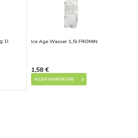
g 1l
Ice Age Wasser 1,5l FROMIN
e 1-5 dní)
Skladem (expedice 1-5 dní)
1,58 €
IN DEN WARENKORB