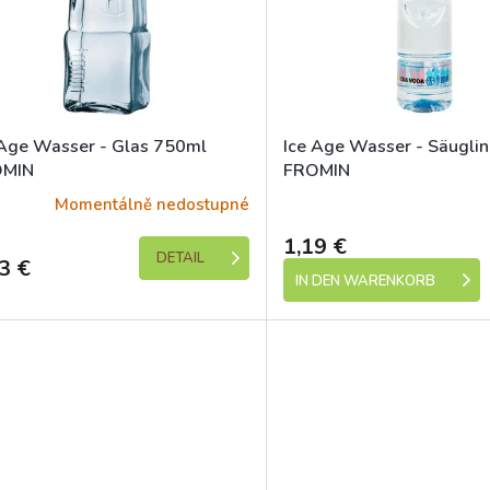
 Age Wasser - Glas 750ml
Ice Age Wasser - Säuglin
OMIN
FROMIN
Momentálně nedostupné
Skladem (expedic
1,19 €
DETAIL
3 €
IN DEN WARENKORB