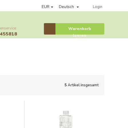
EUR
Deutsch
Datenschutzrichtlinie
Věrnostní program
Provisionssystem
Login
enservice:
Warenkorb
Warenkorb
6455818
leeren
5
Artikel insgesamt