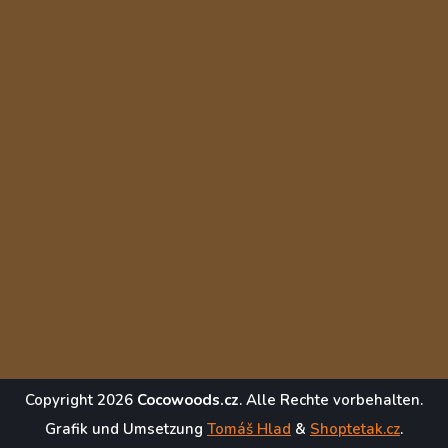
Copyright 2026
Cocowoods.cz
. Alle Rechte vorbehalten.
Grafik und Umsetzung
Tomáš Hlad
&
Shoptetak.cz
.