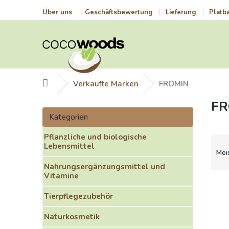
Zum
Über uns
Geschäftsbewertung
Lieferung
Platb
Inhalt
springen
Startseite
Verkaufte Marken
FROMIN
FR
S
Kategorien
e
Kategorien
überspringen
i
Pflanzliche und biologische
t
P
Lebensmittel
e
r
Mei
n
o
Nahrungsergänzungsmittel und
l
d
Vitamine
e
u
L
i
k
i
Tierpflegezubehör
s
t
s
t
Naturkosmetik
s
t
e