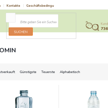
a
Kontakte
Geschäftsbedingungen
Vrácení zboží a reklamace
Kund
73
SUCHEN
OMIN
stverkauft
Günstigste
Teuerste
Alphabetisch