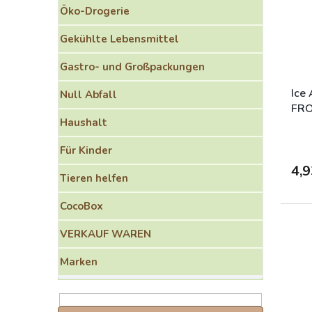
o
e
Öko-Drogerie
r
d
t
e
Gekühlte Lebensmittel
i
r
e
P
Gastro- und Großpackungen
r
r
u
o
Ice
Null Abfall
n
d
FR
g
Haushalt
u
k
Für Kinder
t
e
4,9
Tieren helfen
CocoBox
VERKAUF WAREN
Marken