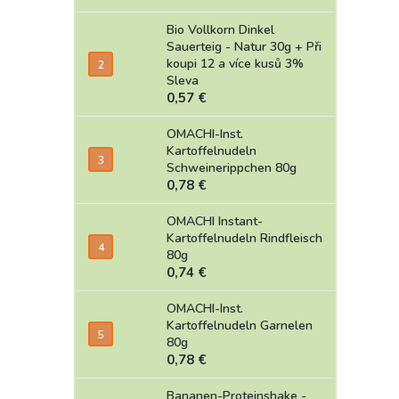
Bio Vollkorn Dinkel
Sauerteig - Natur 30g
+ Při
koupi 12 a více kusů 3%
Sleva
0,57 €
OMACHI-Inst.
Kartoffelnudeln
Schweinerippchen 80g
0,78 €
OMACHI Instant-
Kartoffelnudeln Rindfleisch
80g
0,74 €
OMACHI-Inst.
Kartoffelnudeln Garnelen
80g
0,78 €
Bananen-Proteinshake -