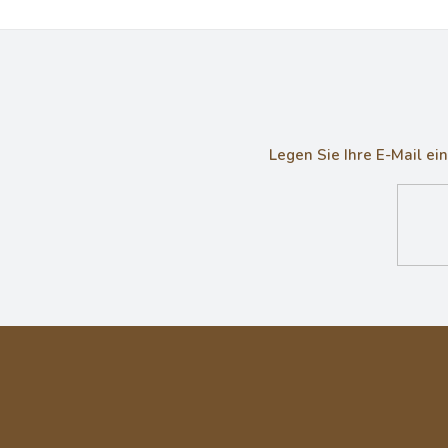
Legen Sie Ihre E-Mail e
F
u
ß
z
e
i