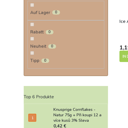
Auf Lager
0
Ice
Rabatt
0
Neuheit
0
1,1
IN
Tipp
0
Top 6 Produkte
Knusprige Cornflakes -
Natur 75g
+ Při koupi 12 a
více kusů 3% Sleva
0,42 €