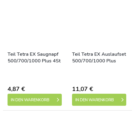
Teil Tetra EX Saugnapf
Teil Tetra EX Auslaufset
500/700/1000 Plus 4St
500/700/1000 Plus
Skladem (expedice 1-5
Skladem (expedice 1-5
dní)
dní)
4,87 €
11,07 €
IN DEN WARENKORB
IN DEN WARENKORB