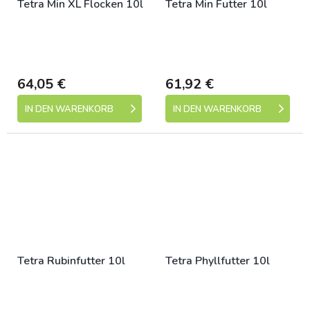
Tetra Min XL Flocken 10l
Tetra Min Futter 10l
Skladem (expedice 1-5
Skladem (expedice 1-5
dní)
dní)
64,05 €
61,92 €
IN DEN WARENKORB
IN DEN WARENKORB
Tetra Rubinfutter 10l
Tetra Phyllfutter 10l
Skladem (expedice 1-5
Skladem (expedice 1-5