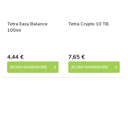
Tetra Easy Balance
Tetra Crypto 10 TB.
100ml
Skladem (expedice 1-5
Skladem (expedice 1-5
dní)
dní)
4,44 €
7,65 €
IN DEN WARENKORB
IN DEN WARENKORB