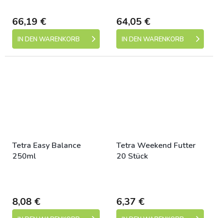
dní)
dní)
66,19 €
64,05 €
IN DEN WARENKORB
IN DEN WARENKORB
Tetra Easy Balance
Tetra Weekend Futter
250ml
20 Stück
Skladem (expedice 1-5
Skladem (expedice 1-5
dní)
dní)
8,08 €
6,37 €