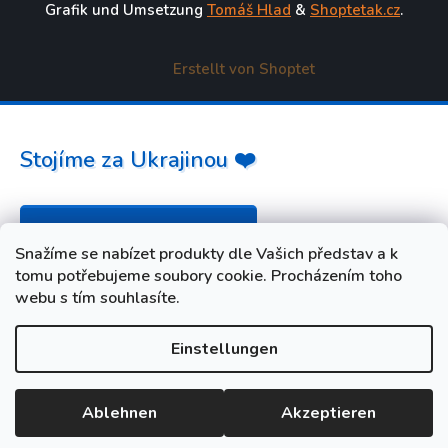
Grafik und Umsetzung
Tomáš Hlad
&
Shoptetak.cz
.
Erstellt von Shoptet
Stojíme za Ukrajinou ❤️
Jak a čím pomoci »
Snažíme se nabízet produkty dle Vašich představ a k
tomu potřebujeme soubory cookie. Procházením toho
webu s tím souhlasíte.
Einstellungen
Ablehnen
Akzeptieren