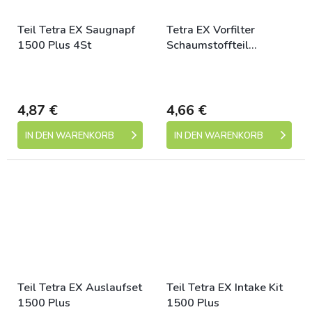
Teil Tetra EX Saugnapf
Tetra EX Vorfilter
1500 Plus 4St
Schaumstoffteil
500Plus/700Plus/1000
Skladem (expedice 1-5
Skladem (expedice 1-5
Plus
dní)
dní)
4,87 €
4,66 €
IN DEN WARENKORB
IN DEN WARENKORB
Teil Tetra EX Auslaufset
Teil Tetra EX Intake Kit
1500 Plus
1500 Plus