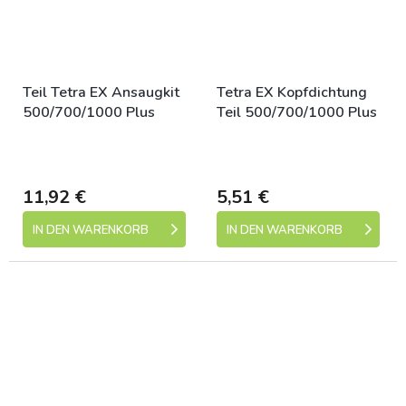
Teil Tetra EX Ansaugkit
Tetra EX Kopfdichtung
500/700/1000 Plus
Teil 500/700/1000 Plus
Skladem (expedice 1-5
Skladem (expedice 1-5
dní)
dní)
11,92 €
5,51 €
IN DEN WARENKORB
IN DEN WARENKORB