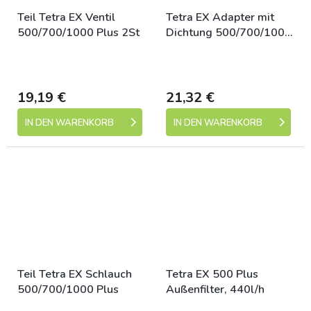
Teil Tetra EX Ventil
Tetra EX Adapter mit
500/700/1000 Plus 2St
Dichtung 500/700/1000
Plusteil
Skladem (expedice 1-5
Skladem (expedice 1-5
dní)
dní)
19,19 €
21,32 €
IN DEN WARENKORB
IN DEN WARENKORB
Teil Tetra EX Schlauch
Tetra EX 500 Plus
500/700/1000 Plus
Außenfilter, 440l/h