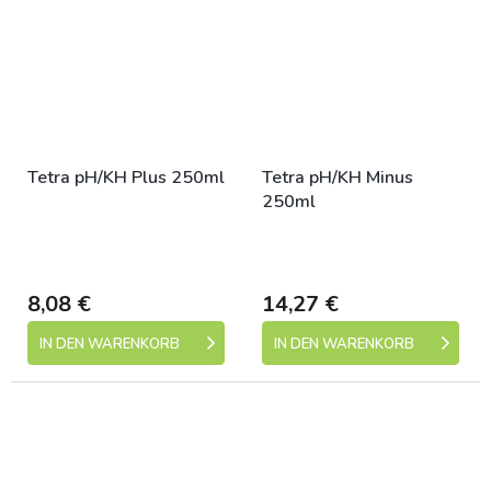
Tetra pH/KH Plus 250ml
Tetra pH/KH Minus
250ml
Skladem (expedice 1-5
Skladem (expedice 1-5
dní)
dní)
8,08 €
14,27 €
IN DEN WARENKORB
IN DEN WARENKORB