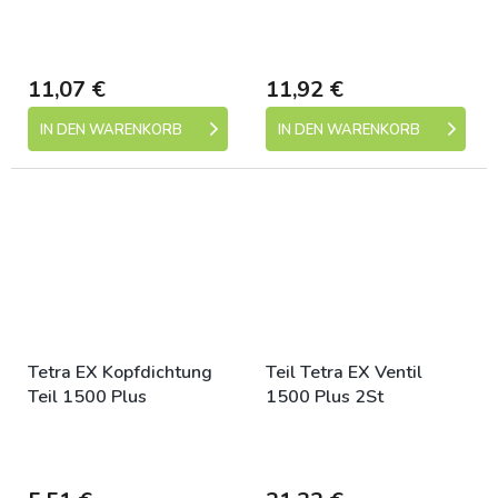
Skladem (expedice 1-5
Skladem (expedice 1-5
dní)
dní)
11,07 €
11,92 €
IN DEN WARENKORB
IN DEN WARENKORB
Tetra EX Kopfdichtung
Teil Tetra EX Ventil
Teil 1500 Plus
1500 Plus 2St
Skladem (expedice 1-5
Skladem (expedice 1-5
dní)
dní)