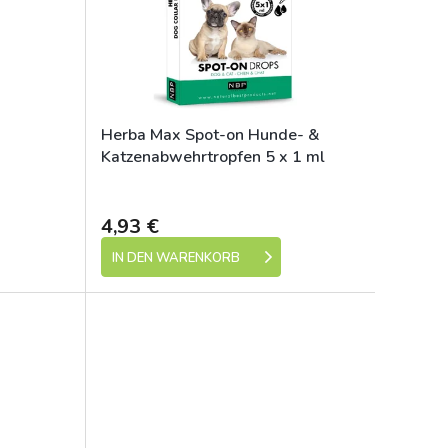
Herba Max Spot-on Hunde- &
Katzenabwehrtropfen 5 x 1 ml
e 1-5 dní)
Skladem (expedice 1-5 dní)
4,93 €
IN DEN WARENKORB