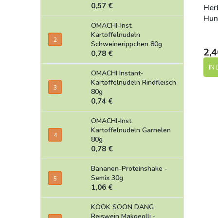
0,57 €
Her
Hun
OMACHI-Inst.
cm
Kartoffelnudeln
Schweinerippchen 80g
2,4
0,78 €
IN
OMACHI Instant-
Kartoffelnudeln Rindfleisch
80g
0,74 €
OMACHI-Inst.
Kartoffelnudeln Garnelen
80g
0,78 €
Bananen-Proteinshake -
Semix 30g
1,06 €
KOOK SOON DANG
Reiswein Makgeolli -