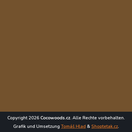
Copyright 2026
Cocowoods.cz
. Alle Rechte vorbehalten.
Grafik und Umsetzung
Tomáš Hlad
&
Shoptetak.cz
.