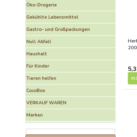
o
e
Öko-Drogerie
r
d
t
e
Gekühlte Lebensmittel
i
r
e
P
Gastro- und Großpackungen
r
r
u
o
Her
Null Abfall
n
d
200
g
Haushalt
u
k
Für Kinder
t
5,3
e
Tieren helfen
IN
CocoBox
VERKAUF WAREN
Marken