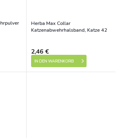
hrpulver
Herba Max Collar
Katzenabwehrhalsband, Katze 42
cm
e 1-5 dní)
Skladem (expedice 1-5 dní)
2,46 €
IN DEN WARENKORB