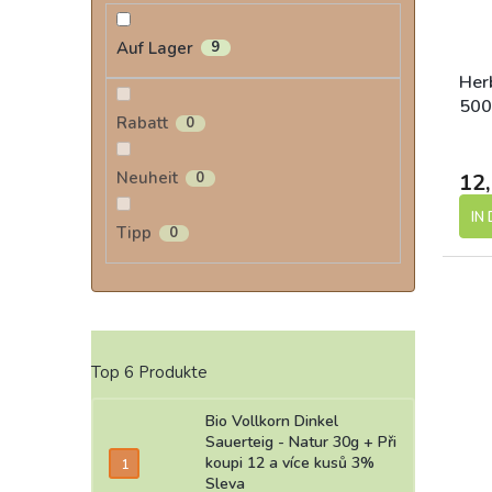
Auf Lager
9
Her
500
Rabatt
0
Neuheit
0
12,
IN
Tipp
0
Top 6 Produkte
Bio Vollkorn Dinkel
Sauerteig - Natur 30g
+ Při
koupi 12 a více kusů 3%
Sleva