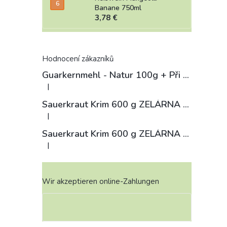
Banane 750ml
3,78 €
Hodnocení zákazníků
Guarkernmehl - Natur 100g
+ Při koupi 12 a více kusů 3% Sleva
|
Die Produktbewertung beträgt 4 von 5 Sternen.
Sauerkraut Krim 600 g ZELÁRNA LOBKOWICZ
|
Die Produktbewertung beträgt 3 von 5 Sternen.
Sauerkraut Krim 600 g ZELÁRNA LOBKOWICZ
|
Die Produktbewertung beträgt 4 von 5 Sternen.
Wir akzeptieren online-Zahlungen