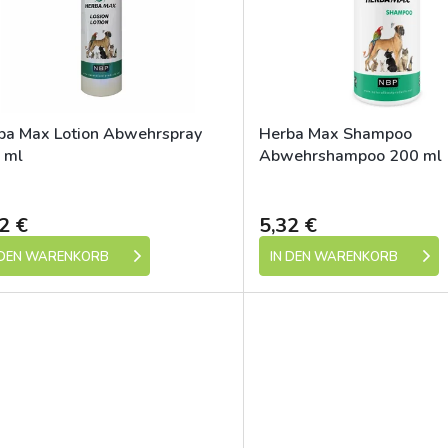
ba Max Lotion Abwehrspray
Herba Max Shampoo
 ml
Abwehrshampoo 200 ml
Skladem (expedice 1-5 dní)
Skladem (expedic
2 €
5,32 €
 DEN WARENKORB
IN DEN WARENKORB