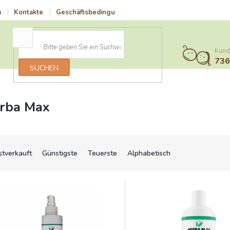
a
Kontakte
Geschäftsbedingungen
Vrácení zboží a reklamace
Kund
73
SUCHEN
rba Max
stverkauft
Günstigste
Teuerste
Alphabetisch