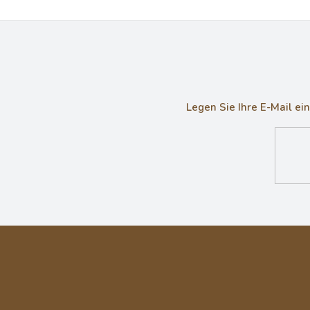
Legen Sie Ihre E-Mail e
F
u
ß
z
e
i