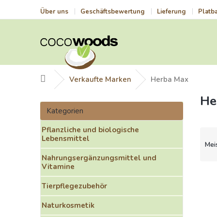
Zum
Über uns
Geschäftsbewertung
Lieferung
Platb
Inhalt
springen
Startseite
Verkaufte Marken
Herba Max
He
S
Kategorien
e
Kategorien
überspringen
i
Pflanzliche und biologische
t
P
Lebensmittel
e
r
Mei
n
o
Nahrungsergänzungsmittel und
l
d
Vitamine
e
u
L
i
k
i
Tierpflegezubehör
s
t
s
t
Naturkosmetik
s
t
e