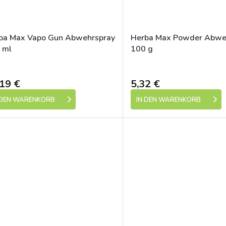
ba Max Vapo Gun Abwehrspray
Herba Max Powder Abwe
 ml
100 g
Skladem (expedice 1-5 dní)
Skladem (expedic
19 €
5,32 €
 DEN WARENKORB
IN DEN WARENKORB