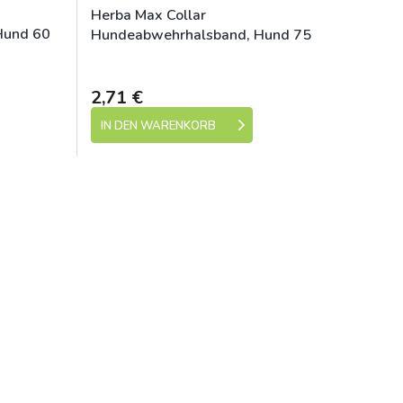
Herba Max Collar
Hund 60
Hundeabwehrhalsband, Hund 75
cm
e 1-5 dní)
Skladem (expedice 1-5 dní)
2,71 €
IN DEN WARENKORB