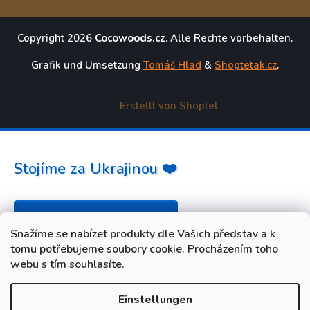
Copyright 2026
Cocowoods.cz
. Alle Rechte vorbehalten.
Grafik und Umsetzung
Tomáš Hlad
&
Shoptetak.cz
.
Erstellt von Shoptet
Stojíme za Ukrajinou ❤️
Jak a čím pomoci »
Snažíme se nabízet produkty dle Vašich představ a k
tomu potřebujeme soubory cookie. Procházením toho
webu s tím souhlasíte.
Einstellungen