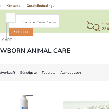
a
Kontakte
Geschäftsbedingungen
Vrácení zboží a reklamace
Kund
73
SUCHEN
L CARE
WBORN ANIMAL CARE
stverkauft
Günstigste
Teuerste
Alphabetisch