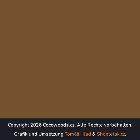
Copyright 2026
Cocowoods.cz
. Alle Rechte vorbehalten.
Grafik und Umsetzung
Tomáš Hlad
&
Shoptetak.cz
.