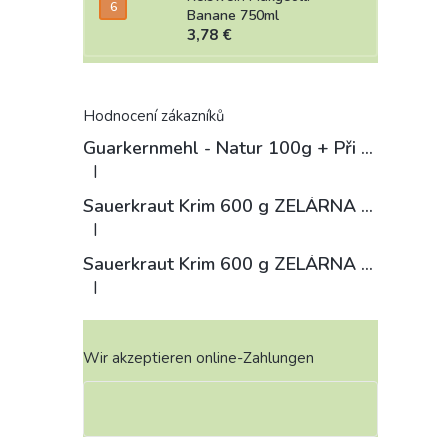
Banane 750ml
3,78 €
Hodnocení zákazníků
Guarkernmehl - Natur 100g
+ Při koupi 12 a více kusů 3% Sleva
|
Die Produktbewertung beträgt 4 von 5 Sternen.
Sauerkraut Krim 600 g ZELÁRNA LOBKOWICZ
|
Die Produktbewertung beträgt 3 von 5 Sternen.
Sauerkraut Krim 600 g ZELÁRNA LOBKOWICZ
|
Die Produktbewertung beträgt 4 von 5 Sternen.
Wir akzeptieren online-Zahlungen