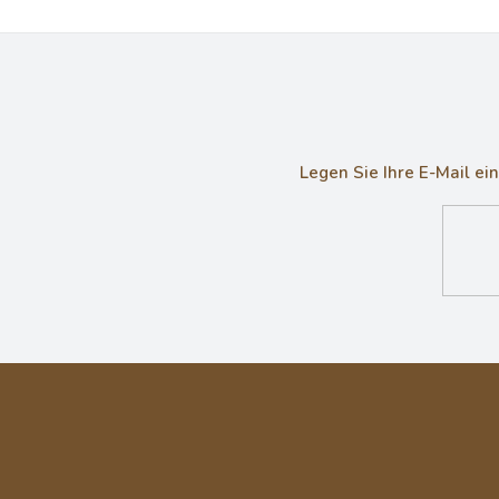
Legen Sie Ihre E-Mail e
F
u
ß
z
e
i