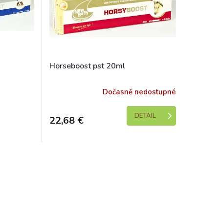
Horseboost pst 20ml
e 1-5 dní)
Dočasně nedostupné
DETAIL
22,68 €