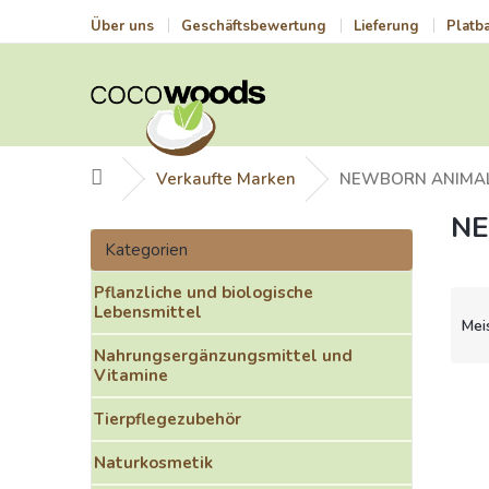
Zum
Über uns
Geschäftsbewertung
Lieferung
Platb
Inhalt
springen
Startseite
Verkaufte Marken
NEWBORN ANIMA
NE
S
Kategorien
e
Kategorien
überspringen
i
Pflanzliche und biologische
t
P
Lebensmittel
e
r
Mei
n
o
Nahrungsergänzungsmittel und
l
d
Vitamine
e
u
L
i
k
i
Tierpflegezubehör
s
t
s
t
Naturkosmetik
s
t
e