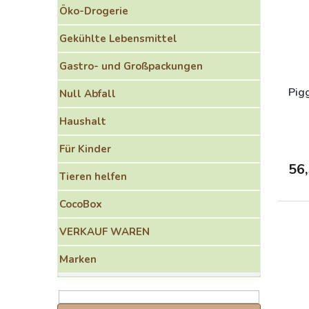
o
e
Öko-Drogerie
r
d
t
e
Gekühlte Lebensmittel
i
r
e
P
Gastro- und Großpackungen
r
r
u
o
Pig
Null Abfall
n
d
g
Haushalt
u
k
Für Kinder
t
e
56,
Tieren helfen
CocoBox
VERKAUF WAREN
Marken