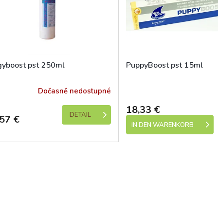
gyboost pst 250ml
PuppyBoost pst 15ml
Dočasně nedostupné
Skladem (expedic
18,33 €
DETAIL
57 €
IN DEN WARENKORB