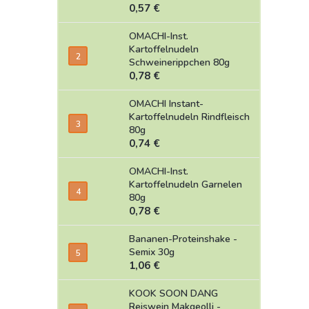
0,57 €
OMACHI-Inst.
Kartoffelnudeln
Schweinerippchen 80g
0,78 €
OMACHI Instant-
Kartoffelnudeln Rindfleisch
80g
0,74 €
OMACHI-Inst.
Kartoffelnudeln Garnelen
80g
0,78 €
Bananen-Proteinshake -
Semix 30g
1,06 €
KOOK SOON DANG
Reiswein Makgeolli -