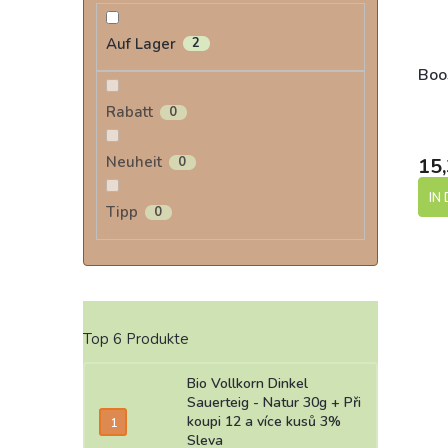
Auf Lager
2
Boo
Rabatt
0
Neuheit
0
15,
IN
Tipp
0
Top 6 Produkte
Bio Vollkorn Dinkel
Sauerteig - Natur 30g
+ Při
koupi 12 a více kusů 3%
Sleva