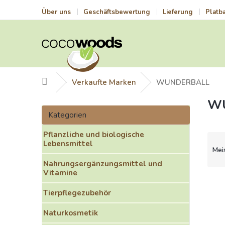
Zum
Über uns
Geschäftsbewertung
Lieferung
Platb
Inhalt
springen
Startseite
Verkaufte Marken
WUNDERBALL
W
S
Kategorien
e
Kategorien
überspringen
i
Pflanzliche und biologische
t
P
Lebensmittel
e
r
Mei
n
o
Nahrungsergänzungsmittel und
l
d
Vitamine
e
u
L
i
k
i
Tierpflegezubehör
s
t
s
t
Naturkosmetik
s
t
e