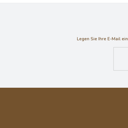
Legen Sie Ihre E-Mail e
F
u
ß
z
e
i