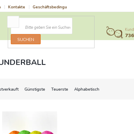
a
Kontakte
Geschäftsbedingungen
Vrácení zboží a reklamace
Kund
73
SUCHEN
UNDERBALL
stverkauft
Günstigste
Teuerste
Alphabetisch