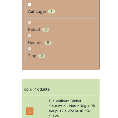
Auf Lager
1
Rabatt
0
Neuheit
0
Tipp
0
Top 6 Produkte
Bio Vollkorn Dinkel
Sauerteig - Natur 30g
+ Při
koupi 12 a více kusů 3%
Sleva