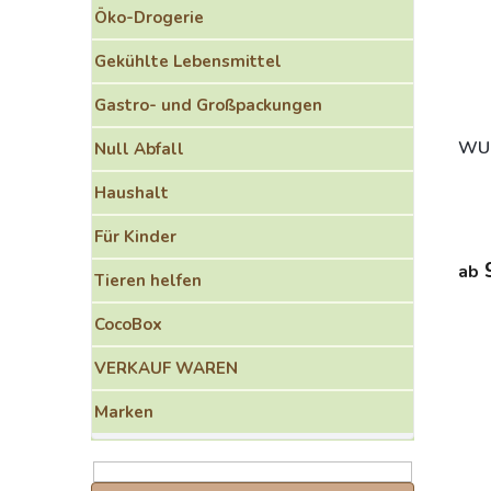
o
e
Öko-Drogerie
r
d
t
e
Gekühlte Lebensmittel
i
r
e
P
Gastro- und Großpackungen
r
r
u
o
WU
Null Abfall
n
d
g
Haushalt
u
k
Für Kinder
t
e
9
ab
Tieren helfen
CocoBox
VERKAUF WAREN
Marken