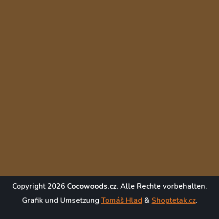
Copyright 2026
Cocowoods.cz
. Alle Rechte vorbehalten.
Grafik und Umsetzung
Tomáš Hlad
&
Shoptetak.cz
.