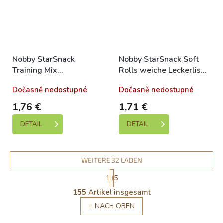
Nobby StarSnack
Nobby StarSnack Soft
Training Mix
Rolls weiche Leckerlis
Hundeleckerli 200g
200g
Dočasně nedostupné
Dočasně nedostupné
1,76 €
1,71 €
DETAIL
DETAIL
WEITERE 32 LADEN
P
1
5
a
S
g
155
Artikel insgesamt
t
i
e
NACH OBEN
n
u
i