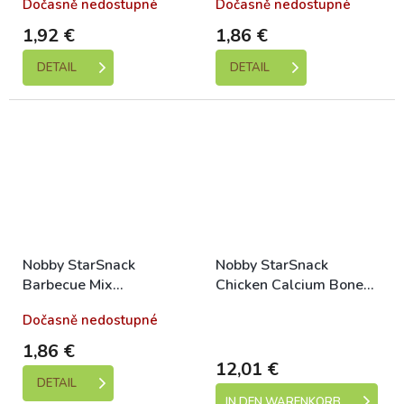
Dočasně nedostupné
Dočasně nedostupné
1,92 €
1,86 €
DETAIL
DETAIL
Nobby StarSnack
Nobby StarSnack
Barbecue Mix
Chicken Calcium Bone
Hundeleckerli 200g
Kalziumknochen mit
Dočasně nedostupné
Skladem (expedice 1-5
Huhn 375g
dní)
1,86 €
12,01 €
DETAIL
IN DEN WARENKORB