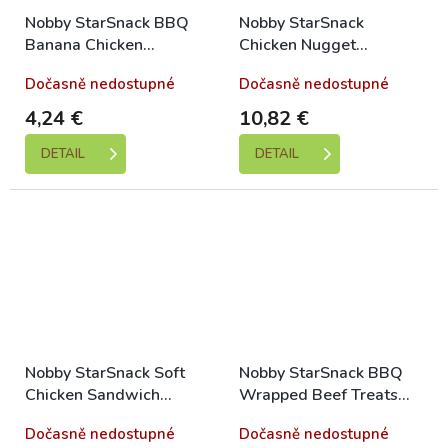
Nobby StarSnack BBQ
Nobby StarSnack
Banana Chicken
Chicken Nugget
Leckerlis 113g
Hühnernuggets 375g
Dočasně nedostupné
Dočasně nedostupné
4,24 €
10,82 €
DETAIL
DETAIL
Nobby StarSnack Soft
Nobby StarSnack BBQ
Chicken Sandwich
Wrapped Beef Treats
Leckerlis Huhn+Fisch
70g
Dočasně nedostupné
Dočasně nedostupné
375g