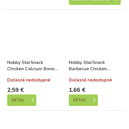
Nobby StarSnack
Nobby StarSnack
Chicken Calcium Bone
Barbecue Chicken
Kalziumknochen mit
Hantel-Leckerli 70g
Dočasně nedostupné
Dočasně nedostupné
Huhn 70g
2,59 €
1,66 €
DETAIL
DETAIL