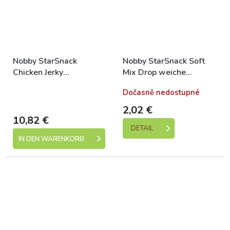
Nobby StarSnack
Nobby StarSnack Soft
Chicken Jerky
Mix Drop weiche
Hähnchenfilet-Leckerli
Leckerlis 200g
Skladem (expedice 1-5
Dočasně nedostupné
375g
dní)
2,02 €
10,82 €
DETAIL
IN DEN WARENKORB