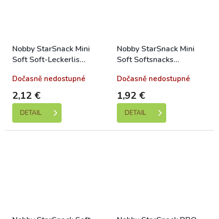
Nobby StarSnack Mini
Nobby StarSnack Mini
Soft Soft-Leckerlis
Soft Softsnacks
Huhn+Fisch 70g
Huhn+Lachs 70g
Dočasně nedostupné
Dočasně nedostupné
2,12 €
1,92 €
DETAIL
DETAIL