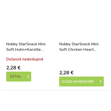
Nobby StarSnack Mini
Nobby StarSnack Mini
Soft Huhn+Karotte
Soft Chicken Heart
Hundeleckerli 70g
Hühnerleckerlis für
Dočasně nedostupné
Skladem (expedice 1-5
Hunde 70g
dní)
2,28 €
2,28 €
DETAIL
IN DEN WARENKORB