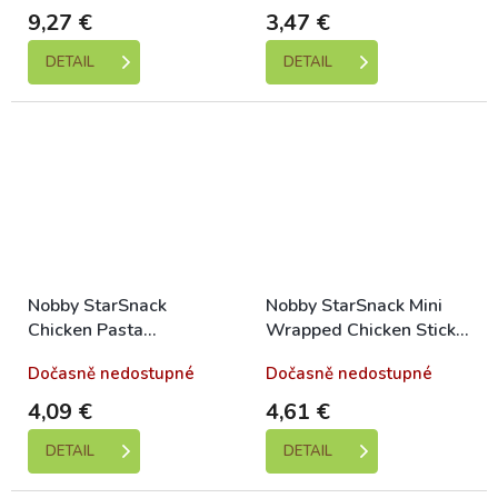
9,27 €
3,47 €
DETAIL
DETAIL
Nobby StarSnack
Nobby StarSnack Mini
Chicken Pasta
Wrapped Chicken Sticks
Hühnernudeln 113g
für Hunde 113g
Dočasně nedostupné
Dočasně nedostupné
4,09 €
4,61 €
DETAIL
DETAIL