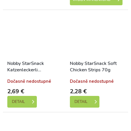
Nobby StarSnack
Nobby StarSnack Soft
Katzenleckerli
Chicken Strips 70g
getrocknete
Dočasně nedostupné
Dočasně nedostupné
Hähnchenstücke 85g
2,69 €
2,28 €
DETAIL
DETAIL