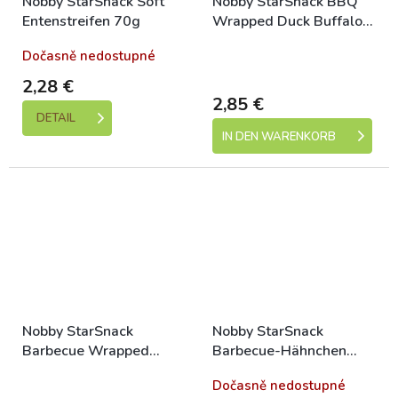
Nobby StarSnack Soft
Nobby StarSnack BBQ
Entenstreifen 70g
Wrapped Duck Buffalo
Stick mit Ente 70g
Dočasně nedostupné
Skladem (expedice 1-5
dní)
2,28 €
2,85 €
DETAIL
IN DEN WARENKORB
Nobby StarSnack
Nobby StarSnack
Barbecue Wrapped
Barbecue-Hähnchen
Buffalo Stick mit
70g
Skladem (expedice 1-5
Dočasně nedostupné
Hähnchen 113g