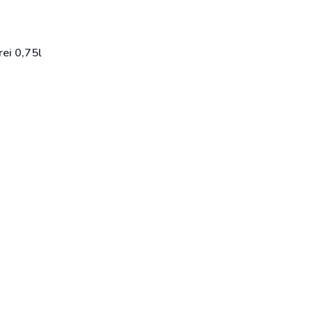
ei 0,75l
e 1-5 dní)