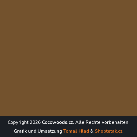
Copyright 2026
Cocowoods.cz
. Alle Rechte vorbehalten.
Grafik und Umsetzung
Tomáš Hlad
&
Shoptetak.cz
.