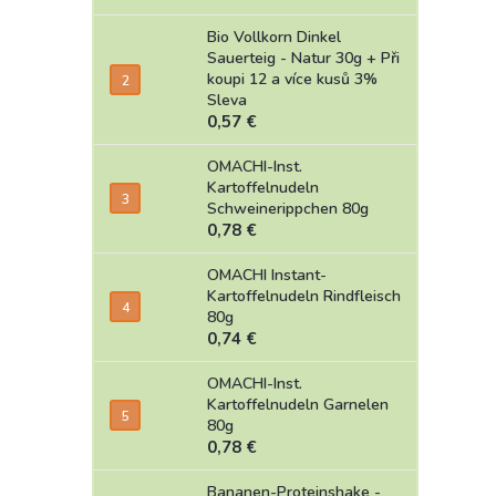
Bio Vollkorn Dinkel
Sauerteig - Natur 30g
+ Při
koupi 12 a více kusů 3%
Sleva
0,57 €
OMACHI-Inst.
Kartoffelnudeln
Schweinerippchen 80g
0,78 €
OMACHI Instant-
Kartoffelnudeln Rindfleisch
80g
0,74 €
OMACHI-Inst.
Kartoffelnudeln Garnelen
80g
0,78 €
Bananen-Proteinshake -