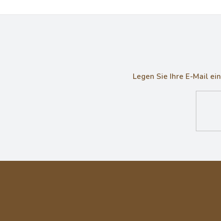
Legen Sie Ihre E-Mail e
F
u
ß
z
e
i