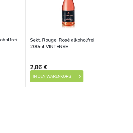
oholfrei
Sekt. Rouge. Rosé alkoholfrei
200ml VINTENSE
e 1-5 dní)
Skladem (expedice 1-5 dní)
2,86 €
IN DEN WARENKORB