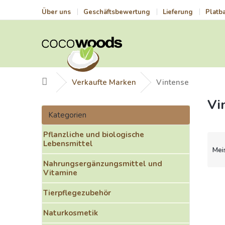
Zum
Über uns
Geschäftsbewertung
Lieferung
Platb
Inhalt
springen
Startseite
Verkaufte Marken
Vintense
Vi
S
Kategorien
e
Kategorien
überspringen
i
Pflanzliche und biologische
t
P
Lebensmittel
e
r
Mei
n
o
Nahrungsergänzungsmittel und
l
d
Vitamine
e
u
L
i
k
i
Tierpflegezubehör
s
t
s
t
Naturkosmetik
s
t
e