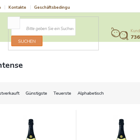
a
Kontakte
Geschäftsbedingungen
Vrácení zboží a reklamace
Kund
73
SUCHEN
ntense
stverkauft
Günstigste
Teuerste
Alphabetisch