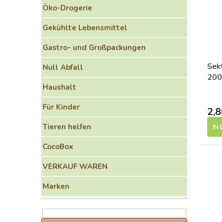
o
e
Öko-Drogerie
r
d
t
e
Gekühlte Lebensmittel
i
r
e
P
Gastro- und Großpackungen
r
r
u
o
Sek
Null Abfall
n
d
200
g
Haushalt
u
k
Für Kinder
t
2,8
e
Tieren helfen
IN
CocoBox
VERKAUF WAREN
Marken