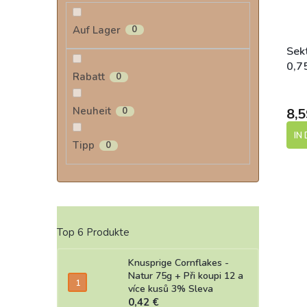
Auf Lager
0
Sekt
0,7
Rabatt
0
Neuheit
0
8,5
IN
Tipp
0
Top 6 Produkte
Knusprige Cornflakes -
Natur 75g
+ Při koupi 12 a
více kusů 3% Sleva
0,42 €