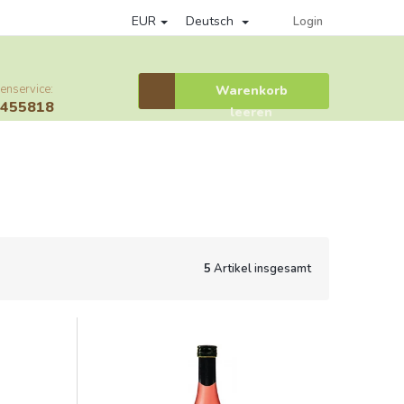
EUR
Deutsch
Datenschutzrichtlinie
Věrnostní program
Provisionssystem
Login
enservice:
Warenkorb
Warenkorb
6455818
leeren
5
Artikel insgesamt