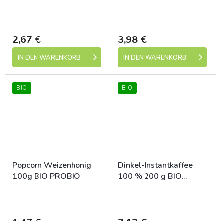
Skladem (expedice 1-5
Skladem (expedice 1-5
dní)
dní)
2,67 €
3,98 €
IN DEN WARENKORB
IN DEN WARENKORB
BIO
BIO
Popcorn Weizenhonig
Dinkel-Instantkaffee
100g BIO PROBIO
100 % 200 g BIO
PROBIO
Skladem (expedice 1-5
Skladem (expedice 1-5
dní)
dní)