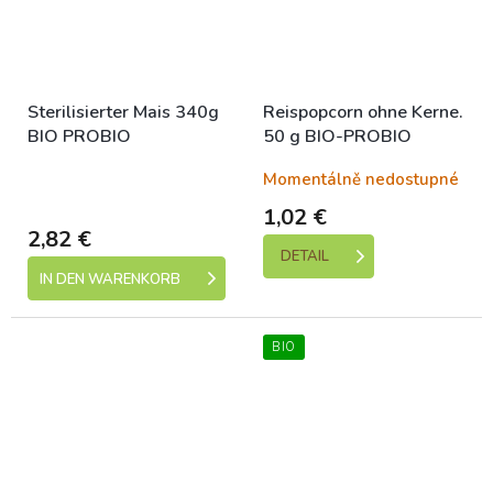
Sterilisierter Mais 340g
Reispopcorn ohne Kerne.
BIO PROBIO
50 g BIO-PROBIO
Skladem (expedice 1-5
Momentálně nedostupné
dní)
1,02 €
2,82 €
DETAIL
IN DEN WARENKORB
BIO