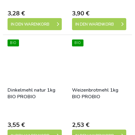
dní)
dní)
3,28 €
3,90 €
IN DEN WARENKORB
IN DEN WARENKORB
BIO
BIO
Dinkelmehl natur 1kg
Weizenbrotmehl 1kg
BIO PROBIO
BIO PROBIO
Skladem (expedice 1-5
Skladem (expedice 1-5
dní)
dní)
3,55 €
2,53 €