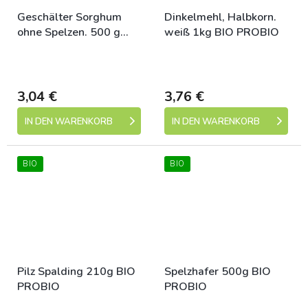
Geschälter Sorghum
Dinkelmehl, Halbkorn.
ohne Spelzen. 500 g
weiß 1kg BIO PROBIO
BIO-PROBIO
Skladem (expedice 1-5
Skladem (expedice 1-5
dní)
dní)
3,04 €
3,76 €
IN DEN WARENKORB
IN DEN WARENKORB
BIO
BIO
Pilz Spalding 210g BIO
Spelzhafer 500g BIO
PROBIO
PROBIO