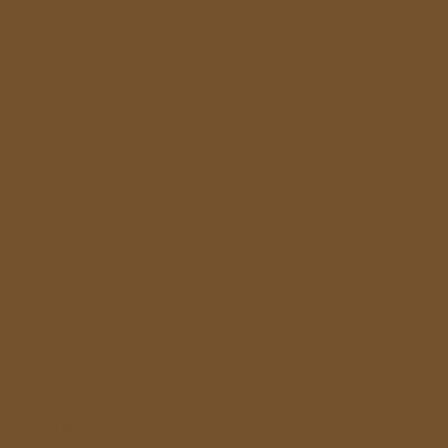
L
i
s
t
e
Informace pro vás