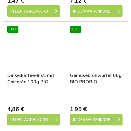
1,47 €
7,12 €
IN DEN WARENKORB
IN DEN WARENKORB
BIO
BIO
Dinkelkaffee-Inst. mit
Gemüsebrühwürfel 66g
Chicorée 100g BIO
BIO PROBIO
PROBIO
Skladem (expedice 1-5
Skladem (expedice 1-5
dní)
dní)
4,86 €
1,95 €
IN DEN WARENKORB
IN DEN WARENKORB