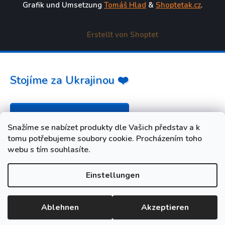
Grafik und Umsetzung
Tomáš Hlad
&
Shoptetak.cz
.
Erstellt von Shoptet
Stojíme za Ukrajinou ❤️
Jak a čím pomoci »
Snažíme se nabízet produkty dle Vašich představ a k
tomu potřebujeme soubory cookie. Procházením toho
webu s tím souhlasíte.
Einstellungen
Ablehnen
Akzeptieren