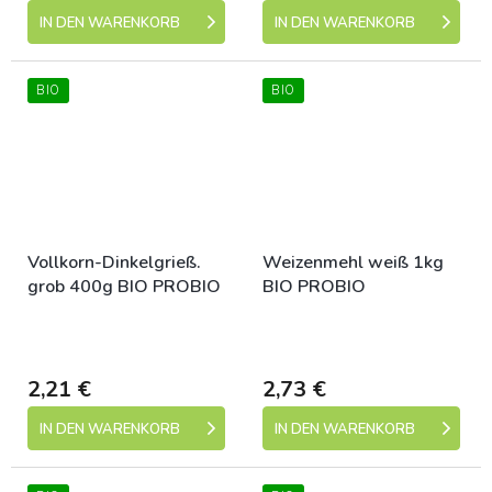
IN DEN WARENKORB
IN DEN WARENKORB
BIO
BIO
Vollkorn-Dinkelgrieß.
Weizenmehl weiß 1kg
grob 400g BIO PROBIO
BIO PROBIO
Skladem (expedice 1-5
Skladem (expedice 1-5
dní)
dní)
2,21 €
2,73 €
IN DEN WARENKORB
IN DEN WARENKORB