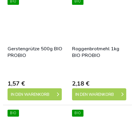
BIO
BIO
Gerstengrütze 500g BIO
Roggenbrotmehl 1kg
PROBIO
BIO PROBIO
Skladem (expedice 1-5
Skladem (expedice 1-5
dní)
dní)
1,57 €
2,18 €
IN DEN WARENKORB
IN DEN WARENKORB
BIO
BIO