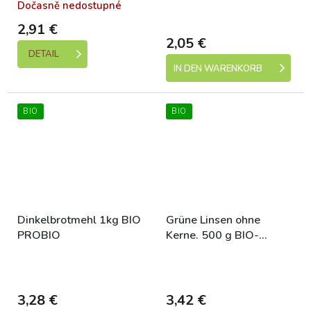
Dočasně nedostupné
Skladem (expedice 1-5
dní)
2,91 €
2,05 €
DETAIL
IN DEN WARENKORB
BIO
BIO
Dinkelbrotmehl 1kg BIO
Grüne Linsen ohne
PROBIO
Kerne. 500 g BIO-
PROBIO
Skladem (expedice 1-5
Skladem (expedice 1-5
dní)
dní)
3,28 €
3,42 €