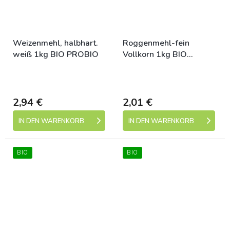
Weizenmehl, halbhart.
Roggenmehl-fein
weiß 1kg BIO PROBIO
Vollkorn 1kg BIO
PROBIO
Skladem (expedice 1-5
Skladem (expedice 1-5
dní)
dní)
2,94 €
2,01 €
IN DEN WARENKORB
IN DEN WARENKORB
BIO
BIO