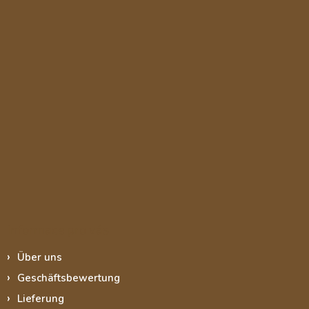
s
t
e
Informace pro vás
Über uns
Geschäftsbewertung
Lieferung