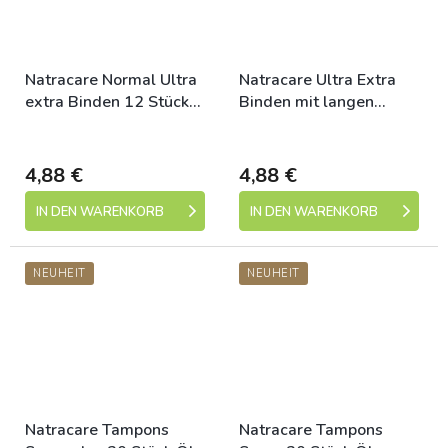
Natracare Normal Ultra
Natracare Ultra Extra
extra Binden 12 Stück
Binden mit langen
Öko
Flügeln 8er Öko
Dostupné
Dostupné
4,88 €
4,88 €
IN DEN WARENKORB
IN DEN WARENKORB
NEUHEIT
NEUHEIT
Natracare Tampons
Natracare Tampons