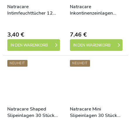
Natracare
Natracare
Intimfeuchttücher 12
Inkontinenzeinlagen
Stück Öko
dünn 20 Stück Öko
Dostupné
Dostupné
3,40 €
7,46 €
IN DEN WARENKORB
IN DEN WARENKORB
NEUHEIT
NEUHEIT
Natracare Shaped
Natracare Mini
Slipeinlagen 30 Stück
Slipeinlagen 30 Stück
Öko
Öko
Dostupné
Dostupné