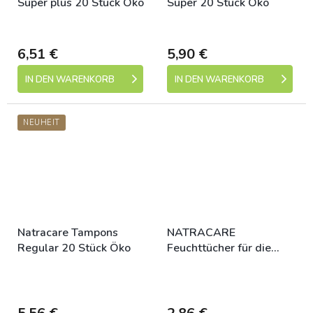
Super plus 20 Stück Öko
Super 20 Stück Öko
Dostupné
Dostupné
6,51 €
5,90 €
IN DEN WARENKORB
IN DEN WARENKORB
NEUHEIT
Natracare Tampons
NATRACARE
Regular 20 Stück Öko
Feuchttücher für die
Intimhygiene 12 Stück
Skladem (expedice 1-5
Skladem (expedice 1-5
dní)
dní)