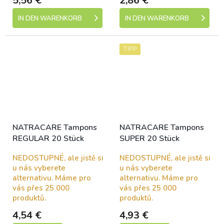
5,56 €
2,86 €
IN DEN WARENKORB
IN DEN WARENKORB
TIPP
NATRACARE Tampons
NATRACARE Tampons
REGULAR 20 Stück
SUPER 20 Stück
NEDOSTUPNÉ, ale jistě si
NEDOSTUPNÉ, ale jistě si
u nás vyberete
u nás vyberete
alternativu. Máme pro
alternativu. Máme pro
vás přes 25 000
vás přes 25 000
produktů.
produktů.
4,54 €
4,93 €