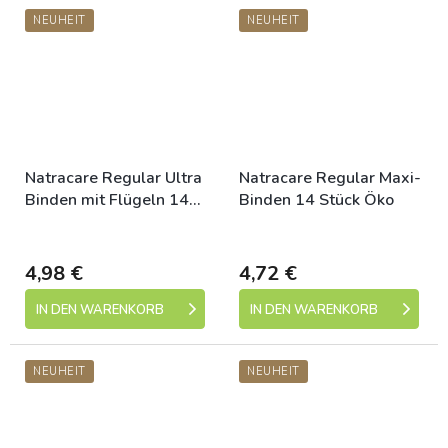
NEUHEIT
NEUHEIT
Natracare Regular Ultra
Natracare Regular Maxi-
Binden mit Flügeln 14
Binden 14 Stück Öko
Stück eco
Dostupné
Dostupné
4,98 €
4,72 €
IN DEN WARENKORB
IN DEN WARENKORB
NEUHEIT
NEUHEIT