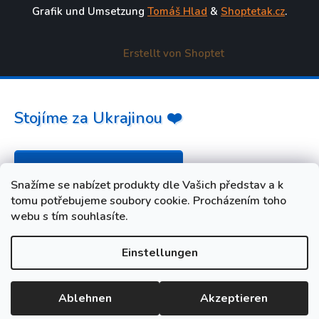
Grafik und Umsetzung
Tomáš Hlad
&
Shoptetak.cz
.
Erstellt von Shoptet
Stojíme za Ukrajinou ❤️
Jak a čím pomoci »
Snažíme se nabízet produkty dle Vašich představ a k
tomu potřebujeme soubory cookie. Procházením toho
webu s tím souhlasíte.
Einstellungen
Ablehnen
Akzeptieren