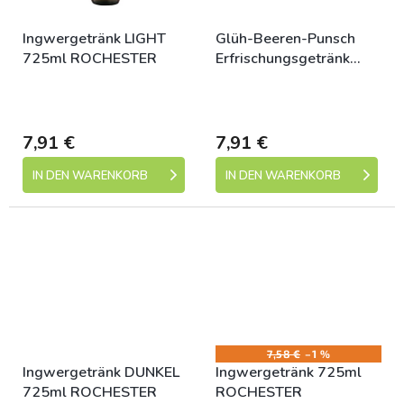
Ingwergetränk LIGHT
Glüh-Beeren-Punsch
725ml ROCHESTER
Erfrischungsgetränk
725ml BIO ROCHESTER
Skladem (expedice 1-5
Skladem (expedice 1-5
dní)
dní)
7,91 €
7,91 €
IN DEN WARENKORB
IN DEN WARENKORB
7,58 €
–1 %
Ingwergetränk DUNKEL
Ingwergetränk 725ml
725ml ROCHESTER
ROCHESTER