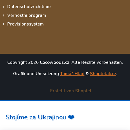
Datenschutzrichtlinie
Věrnostní program
Provisionssystem
Copyright 2026
Cocowoods.cz
. Alle Rechte vorbehalten.
Grafik und Umsetzung
Tomáš Hlad
&
Shoptetak.cz
.
Erstellt von Shoptet
Stojíme za Ukrajinou ❤️