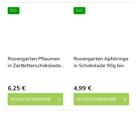
BIO
BIO
Rosengarten Pflaumen
Rosengarten Apfelringe
in Zartbitterschokolade
in Schokolade 90g bio
90g bio
Dostupné
Dostupné
6,25 €
4,99 €
IN DEN WARENKORB
IN DEN WARENKORB