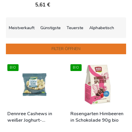
5,61 €
P
r
Meistverkauft
Günstigste
Teuerste
Alphabetisch
o
d
u
FILTER ÖFFNEN
k
t
L
s
BIO
BIO
i
o
s
r
t
t
e
i
d
e
e
r
r
u
Dennree Cashews in
Rosengarten Himbeeren
P
n
weißer Joghurt-
in Schokolade 90g bio
r
g
Schokolade 80g Bio
o
Dostupné
Dostupné