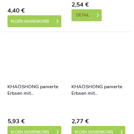
dní)
2,54 €
4,40 €
DETAIL
IN DEN WARENKORB
KHAOSHONG panierte
KHAOSHONG panierte
Erbsen mit
Erbsen mit
Wasabigeschmack 280g
Wasabigeschmack 120g
Skladem (expedice 1-5
Skladem (expedice 1-5
dní)
dní)
5,93 €
2,77 €
IN DEN WARENKORB
IN DEN WARENKORB