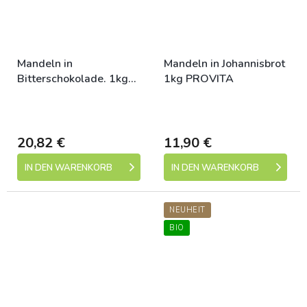
Mandeln in
Mandeln in Johannisbrot
Bitterschokolade. 1kg
1kg PROVITA
PROVITA
Skladem (expedice 1-5
Skladem (expedice 1-5
dní)
dní)
20,82 €
11,90 €
IN DEN WARENKORB
IN DEN WARENKORB
NEUHEIT
BIO