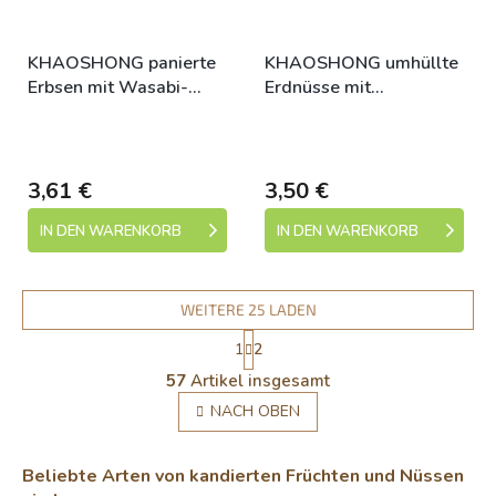
KHAOSHONG panierte
KHAOSHONG umhüllte
Erbsen mit Wasabi-
Erdnüsse mit
Geschmack 140g
Kokosgeschmack 185g
Skladem (expedice 1-5
Skladem (expedice 1-5
dní)
dní)
3,61 €
3,50 €
IN DEN WARENKORB
IN DEN WARENKORB
WEITERE 25 LADEN
P
1
2
a
S
g
57
Artikel insgesamt
t
i
e
NACH OBEN
n
u
i
e
e
r
r
Beliebte Arten von kandierten Früchten und Nüssen
u
e