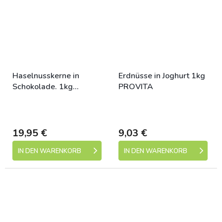
Haselnusskerne in
Erdnüsse in Joghurt 1kg
Schokolade. 1kg
PROVITA
PROVITA Zuckerguss
Skladem (expedice 1-5
Skladem (expedice 1-5
dní)
dní)
19,95 €
9,03 €
IN DEN WARENKORB
IN DEN WARENKORB