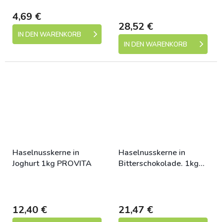
dní)
4,69 €
28,52 €
IN DEN WARENKORB
IN DEN WARENKORB
Haselnusskerne in
Haselnusskerne in
Joghurt 1kg PROVITA
Bitterschokolade. 1kg
PROVITA
Skladem (expedice 1-5
Skladem (expedice 1-5
dní)
dní)
12,40 €
21,47 €