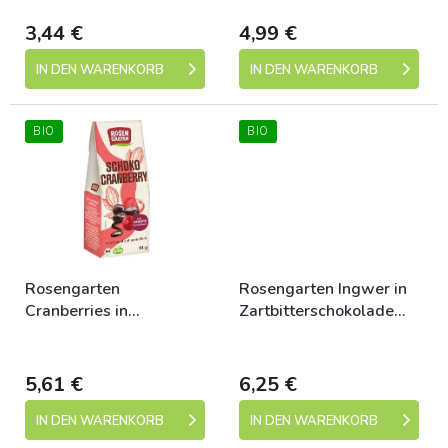
d
u
3,44 €
4,99 €
k
t
IN DEN WARENKORB
IN DEN WARENKORB
e
BIO
BIO
Rosengarten
Rosengarten Ingwer in
Cranberries in
Zartbitterschokolade
Zartbitterschokolade
80g bio
Dostupné
Dostupné
90g bio
5,61 €
6,25 €
IN DEN WARENKORB
IN DEN WARENKORB