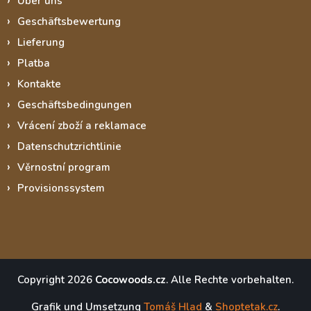
Über uns
Geschäftsbewertung
Lieferung
Platba
Kontakte
Geschäftsbedingungen
Vrácení zboží a reklamace
Datenschutzrichtlinie
Věrnostní program
Provisionssystem
Copyright 2026
Cocowoods.cz
. Alle Rechte vorbehalten.
Grafik und Umsetzung
Tomáš Hlad
&
Shoptetak.cz
.