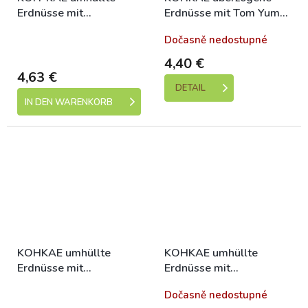
Erdnüsse mit
Erdnüsse mit Tom Yum
Kokosgeschmack 230g
Geschmack 230g
Skladem (expedice 1-5
Dočasně nedostupné
dní)
4,40 €
4,63 €
DETAIL
IN DEN WARENKORB
KOHKAE umhüllte
KOHKAE umhüllte
Erdnüsse mit
Erdnüsse mit
Garnelengeschmack
Kokosgeschmack 110g
Skladem (expedice 1-5
Dočasně nedostupné
230g