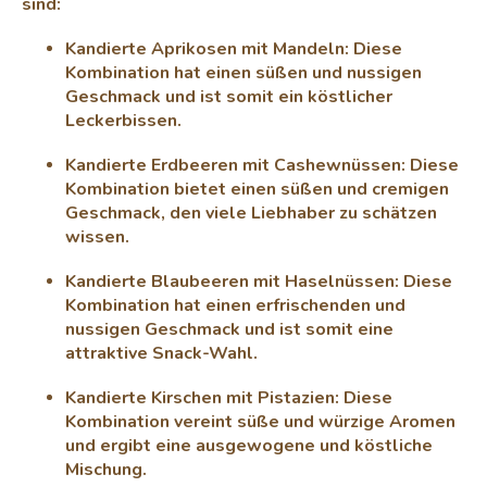
sind:
n
l
g
e
Kandierte Aprikosen mit Mandeln: Diese
m
Kombination hat einen süßen und nussigen
e
Geschmack und ist somit ein köstlicher
n
Leckerbissen.
t
e
d
Kandierte Erdbeeren mit Cashewnüssen: Diese
e
Kombination bietet einen süßen und cremigen
r
Geschmack, den viele Liebhaber zu schätzen
L
wissen.
i
s
Kandierte Blaubeeren mit Haselnüssen: Diese
t
Kombination hat einen erfrischenden und
e
nussigen Geschmack und ist somit eine
attraktive Snack-Wahl.
Kandierte Kirschen mit Pistazien: Diese
Kombination vereint süße und würzige Aromen
und ergibt eine ausgewogene und köstliche
Mischung.