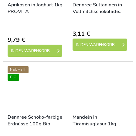
Aprikosen in Joghurt 1kg
Dennree Sultaninen in
PROVITA
Vollmilchschokolade
100 g Bio
Skladem (expedice 1-5
Dostupné
dní)
3,11 €
9,79 €
IN DEN WARENKORB
IN DEN WARENKORB
NEUHEIT
BIO
Dennree Schoko-farbige
Mandeln in
Erdnüsse 100g Bio
Tiramisuglasur 1kg
PROVITA - Aktion!
Dostupné
Skladem (expedice 1-5