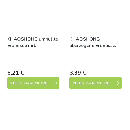
KHAOSHONG umhüllte
KHAOSHONG
Erdnüsse mit
überzogene Erdnüsse
Wasabigeschmack 350g
mit Sojageschmack.
Skladem (expedice 1-5
Skladem (expedice 1-5
Soßen 140g
dní)
dní)
6,21 €
3,39 €
IN DEN WARENKORB
IN DEN WARENKORB