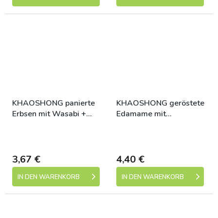
KHAOSHONG panierte
KHAOSHONG geröstete
Erbsen mit Wasabi +
Edamame mit
Wakame Geschmack
Wasabigeschmack 120g
Skladem (expedice 1-5
Skladem (expedice 1-5
140g
dní)
dní)
3,67 €
4,40 €
IN DEN WARENKORB
IN DEN WARENKORB