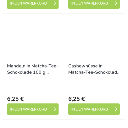
IN DEN WARENKORB
IN DEN WARENKORB
Mandeln in Matcha-Tee-
Cashewnüsse in
Schokolade 100 g
Matcha-Tee-Schokolade
MATCHA TEE
100 g MATCHA TEE
Skladem (expedice 1-5
Skladem (expedice 1-5
dní)
dní)
6,25 €
6,25 €
IN DEN WARENKORB
IN DEN WARENKORB