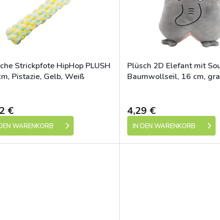
che Strickpfote HipHop PLUSH
Plüsch 2D Elefant mit So
m, Pistazie, Gelb, Weiß
Baumwollseil, 16 cm, gra
HipHop
Skladem (expedice 1-5 dní)
Skladem (expedic
2 €
4,29 €
 DEN WARENKORB
IN DEN WARENKORB