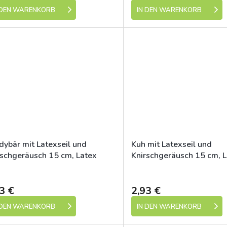
 DEN WARENKORB
IN DEN WARENKORB
dybär mit Latexseil und
Kuh mit Latexseil und
rschgeräusch 15 cm, Latex
Knirschgeräusch 15 cm, L
Hop
HipHop
Skladem (expedice 1-5 dní)
Skladem (expedic
3 €
2,93 €
 DEN WARENKORB
IN DEN WARENKORB