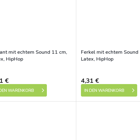
fant mit echtem Sound 11 cm,
Ferkel mit echtem Sound
ex, HipHop
Latex, HipHop
Skladem (expedice 1-5 dní)
Skladem (expedic
1 €
4,31 €
 DEN WARENKORB
IN DEN WARENKORB