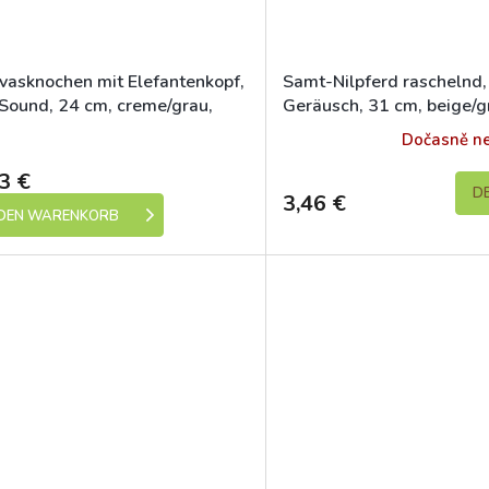
vasknochen mit Elefantenkopf,
Samt-Nilpferd raschelnd,
 Sound, 24 cm, creme/grau,
Geräusch, 31 cm, beige/g
Hop
HipHop
Skladem (expedice 1-5 dní)
Dočasně n
3 €
DE
3,46 €
 DEN WARENKORB