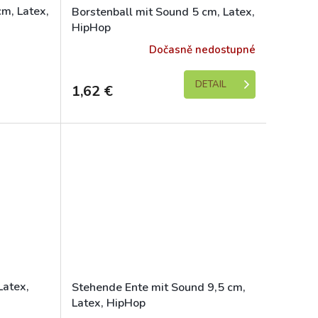
cm, Latex,
Borstenball mit Sound 5 cm, Latex,
HipHop
e 1-5 dní)
Dočasně nedostupné
DETAIL
1,62 €
Latex,
Stehende Ente mit Sound 9,5 cm,
Latex, HipHop