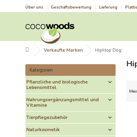
Zum
Über uns
Geschäftsbewertung
Lieferung
Platb
Inhalt
springen
Startseite
Verkaufte Marken
HipHop Dog
Hi
S
Kategorien
e
Kategorien
überspringen
i
Pflanzliche und biologische
t
P
Lebensmittel
e
r
Mei
n
o
Nahrungsergänzungsmittel und
l
d
Vitamine
e
u
L
i
k
i
Tierpflegezubehör
s
t
s
t
Naturkosmetik
s
t
e