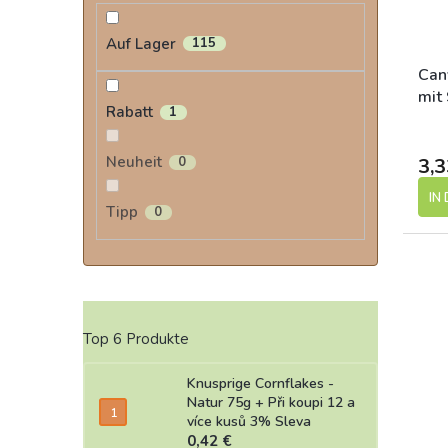
Auf Lager
115
Can
mit
Rabatt
1
Hip
Neuheit
0
3,3
IN
Tipp
0
Top 6 Produkte
Knusprige Cornflakes -
Natur 75g
+ Při koupi 12 a
více kusů 3% Sleva
0,42 €