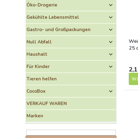
o
e
Öko-Drogerie
r
d
t
e
Gekühlte Lebensmittel
i
r
e
P
Gastro- und Großpackungen
r
r
u
o
Wei
Null Abfall
n
d
25 c
g
Haushalt
u
k
Für Kinder
t
2,1
e
Tieren helfen
IN
CocoBox
VERKAUF WAREN
Marken