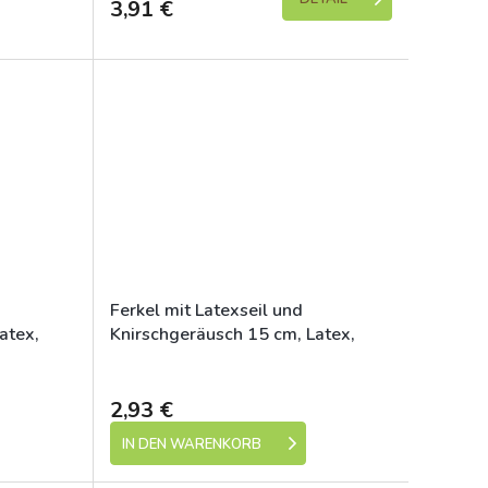
3,91 €
Ferkel mit Latexseil und
atex,
Knirschgeräusch 15 cm, Latex,
HipHop
e 1-5 dní)
Skladem (expedice 1-5 dní)
2,93 €
IN DEN WARENKORB