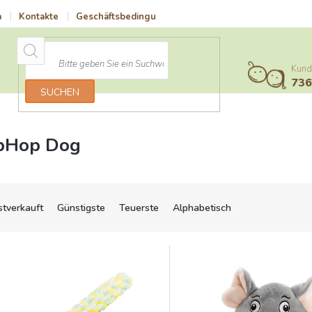
a
Kontakte
Geschäftsbedingungen
Vrácení zboží a reklamace
Kund
73
SUCHEN
pHop Dog
stverkauft
Günstigste
Teuerste
Alphabetisch