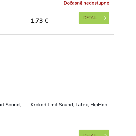
e 1-5 dní)
Dočasně nedostupné
DETAIL
1,73 €
it Sound,
Krokodil mit Sound, Latex, HipHop
e 1-5 dní)
Skladem (expedice 1-5 dní)
DETAIL