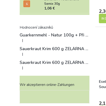
Semix 30g
1,06 €
2,3
IN
Hodnocení zákazníků
Guarkernmehl - Natur 100g
+ Při koupi 12 a více kusů 3% Sleva
|
Die Produktbewertung beträgt 4 von 5 Sternen.
Sauerkraut Krim 600 g ZELÁRNA LOBKOWICZ
|
Die Produktbewertung beträgt 3 von 5 Sternen.
Sauerkraut Krim 600 g ZELÁRNA LOBKOWICZ
|
Die Produktbewertung beträgt 4 von 5 Sternen.
Ese
Wir akzeptieren online-Zahlungen
Sou
2,1