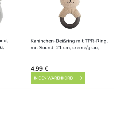
und,
Kaninchen-Beißring mit TPR-Ring,
u,
mit Sound, 21 cm, creme/grau,
HipHop
e 1-5 dní)
Skladem (expedice 1-5 dní)
4,99 €
IN DEN WARENKORB