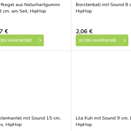
fkegel aus Naturhartgummi
Borstenball mit Sound 8 
3 cm, am Seil, HipHop
HipHop
Skladem (expedice 1-5 dní)
Skladem (expedic
7 €
2,06 €
 DEN WARENKORB
IN DEN WARENKORB
stenhantel mit Sound 15 cm,
Lila Kuh mit Sound 9 cm, 
ex, HipHop
HipHop