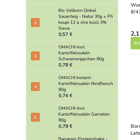
Wur
Bio Vollkorn Dinkel
8/4
Sauerteig - Natur 30g
+ Při
koupi 12 a více kusů 3%
Sleva
2,1
0,57 €
IN
OMACHI-Inst.
Kartoffelnudeln
Schweinerippchen 80g
0,78 €
OMACHI Instant-
Kartoffelnudeln Rindfleisch
80g
0,74 €
OMACHI-Inst.
Kartoffelnudeln Garnelen
80g
Bor
0,78 €
Lat
Bananen-Proteinshake -