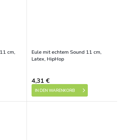
 11 cm,
Eule mit echtem Sound 11 cm,
Latex, HipHop
e 1-5 dní)
Skladem (expedice 1-5 dní)
4,31 €
IN DEN WARENKORB