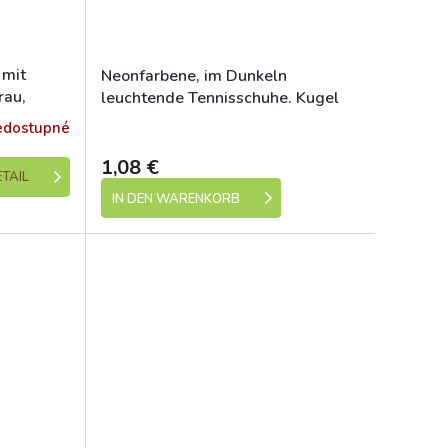
 mit
Neonfarbene, im Dunkeln
rau,
leuchtende Tennisschuhe. Kugel
6,5 cm HIPHOP DOG
edostupné
Skladem (expedice 1-5 dní)
1,08 €
TAIL
IN DEN WARENKORB