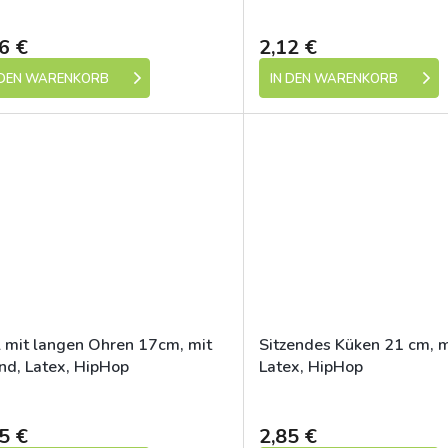
Skladem (expedice 1-5 dní)
Skladem (expedic
6 €
2,12 €
 DEN WARENKORB
IN DEN WARENKORB
l mit langen Ohren 17cm, mit
Sitzendes Küken 21 cm, m
nd, Latex, HipHop
Latex, HipHop
Skladem (expedice 1-5 dní)
Skladem (expedic
5 €
2,85 €