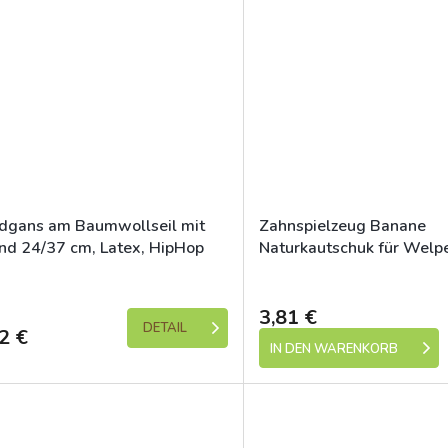
dgans am Baumwollseil mit
Zahnspielzeug Banane
nd 24/37 cm, Latex, HipHop
Naturkautschuk für Welp
Stoffquaste 12 cm HipH
Skladem (expedice 1-5 dní)
Skladem (expedic
3,81 €
DETAIL
2 €
IN DEN WARENKORB