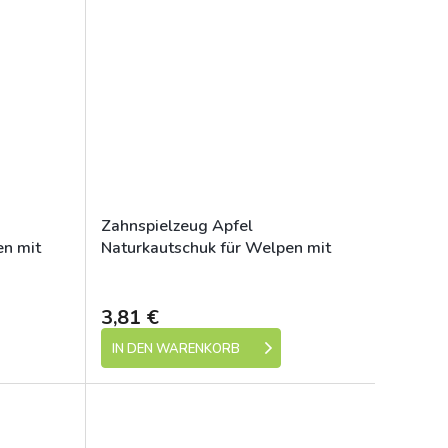
Zahnspielzeug Apfel
en mit
Naturkautschuk für Welpen mit
op
Stoffquaste 8 cm HipHop
e 1-5 dní)
Skladem (expedice 1-5 dní)
3,81 €
IN DEN WARENKORB