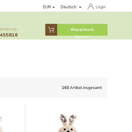
EUR
Deutsch
Datenschutzrichtlinie
Věrnostní program
Provisionssystem
Login
enservice:
Warenkorb
Warenkorb
6455818
leeren
160
Artikel insgesamt