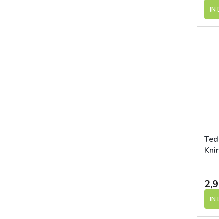
IN
Ted
Kni
Hip
2,9
IN