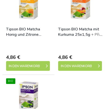
s
t
o
e
r
d
t
e
i
r
Tipson BIO Matcha
Tipson BIO Matcha mit
e
P
Honig und Zitrone
Kurkuma 25x1,5g
+ Při
r
r
25x1,5g
koupi 12 a více kusů 3%
u
o
Skladem (expedice 1-5
Skladem (expedice 1-5
Sleva
n
d
dní)
dní)
g
u
k
4,86 €
4,86 €
t
IN DEN WARENKORB
IN DEN WARENKORB
e
BIO