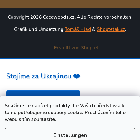
Copyright 2026
Cocowoods.cz
. Alle Rechte vorbehalten.
Grafik und Umsetzung
Tomáš Hlad
&
Shoptetak.cz
.
Erstellt von Shoptet
Stojíme za Ukrajinou ❤️
Jak a čím pomoci »
Snažíme se nabízet produkty dle Vašich představ a k
tomu potřebujeme soubory cookie. Procházením toho
webu s tím souhlasíte.
Einstellungen