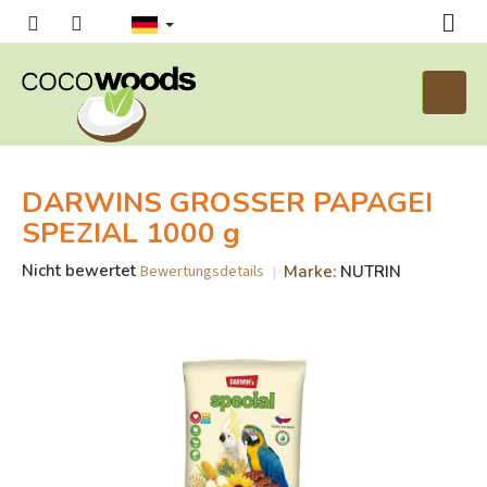
Zum
Inhalt
springen
Waren
DARWINS GROSSER PAPAGEI
SPEZIAL 1000 g
Die
Nicht bewertet
Marke:
NUTRIN
Bewertungsdetails
durchschnittliche
Produktbewertung
ist
0,0
von
5
Sternen.