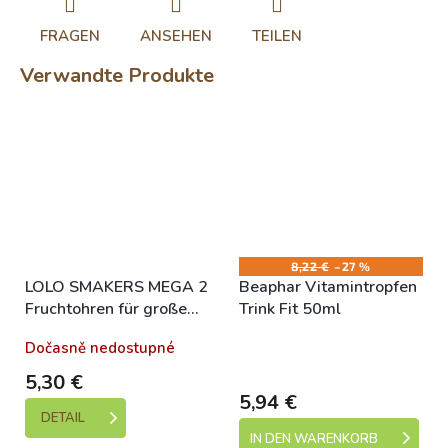
FRAGEN
ANSEHEN
TEILEN
Verwandte Produkte
8,22 €
–27 %
LOLO SMAKERS MEGA 2
Beaphar Vitamintropfen
Fruchtohren für große
Trink Fit 50ml
Papageien 450 g
Dočasně nedostupné
Skladem (expedice 1-5
dní)
5,30 €
5,94 €
DETAIL
IN DEN WARENKORB