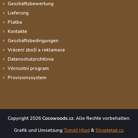
Geschäftsbewertung
Lieferung
Platba
Kontakte
Geschäftsbedingungen
Vrácení zboží a reklamace
Datenschutzrichtlinie
Věrnostní program
Provisionssystem
Copyright 2026
Cocowoods.cz
. Alle Rechte vorbehalten.
Grafik und Umsetzung
Tomáš Hlad
&
Shoptetak.cz
.