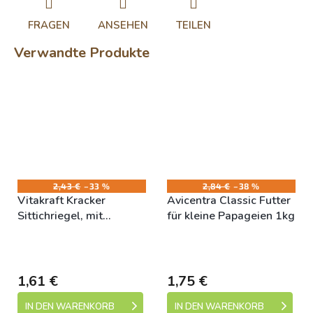
FRAGEN
ANSEHEN
TEILEN
Verwandte Produkte
2,43 €
–33 %
2,84 €
–38 %
Vitakraft Kracker
Avicentra Classic Futter
Sittichriegel, mit
für kleine Papageien 1kg
Aprikosen und Feigen
Skladem (expedice 1-5
Skladem (expedice 1-5
2St
dní)
dní)
1,61 €
1,75 €
IN DEN WARENKORB
IN DEN WARENKORB