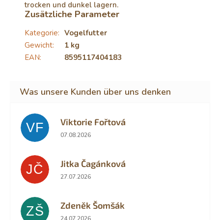
trocken und dunkel lagern.
Zusätzliche Parameter
Kategorie
:
Vogelfutter
Gewicht
:
1 kg
EAN
:
8595117404183
Viktorie Fořtová
VF
Die Shop-Bewertung beträgt 2 von 5 Sternen.
07.08.2026
Jitka Čagánková
JČ
Die Shop-Bewertung beträgt 5 von 5 Sternen.
27.07.2026
Zdeněk Šomšák
ZŠ
Die Shop-Bewertung beträgt 5 von 5 Sternen.
24.07.2026