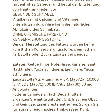
farbenfrohes Gefieder und beugt der Entstehung
von Hautkrankheiten vor.
GESUNDER SCHNABEL
Vitalkekse mit Calcium und Vitaminen
unterstützen durch ihre Form die natürliche
Abnutzung des Schnabels.
OHNE CHEMISCHE FARB- UND
KONSERVIERUNGSSTOFFE
Bei der Herstellung des Futters wurden keine
künstlichen Konservierungsstoffe, chemischen
Farbstoffe oder Zuckerzusätze verwendet.
Zutaten: Gelbe Hirse, Rote Hirse, Kanariensaat,
Nackthafer, Yucca schidigera, Eier, Hefe, Yucca
schidigera.
Zusatzstoffe/kg: Vitamine: Vit A (3a672a) 10.000
IE, Vit D3 (3a671) 500 IE, Vit E (3a700) 50 mg:
Antioxidantien.
Fütterungshinweis: Nach Bedarf füttern.
Ergänzen Sie mit Grünfutter, Grit, frischem Obst
und Gemüse. Essensreste entfernen. Sorgen Sie
für ausreichend frisches Trinkwasser. Kühl,