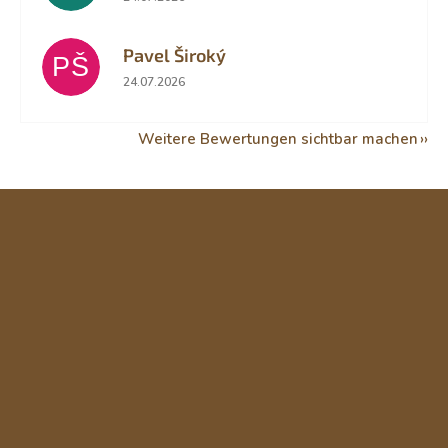
Pavel Široký
PŠ
Die Shop-Bewertung beträgt 5 von 5 Sternen.
24.07.2026
Weitere Bewertungen sichtbar machen
F
u
ß
z
e
i
l
e