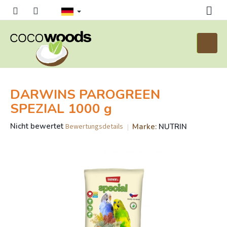
Zum
Inhalt
springen
Waren
DARWINS PAROGREEN
SPEZIAL 1000 g
Die
Nicht bewertet
Marke:
NUTRIN
Bewertungsdetails
durchschnittliche
Produktbewertung
ist
0,0
von
5
Sternen.