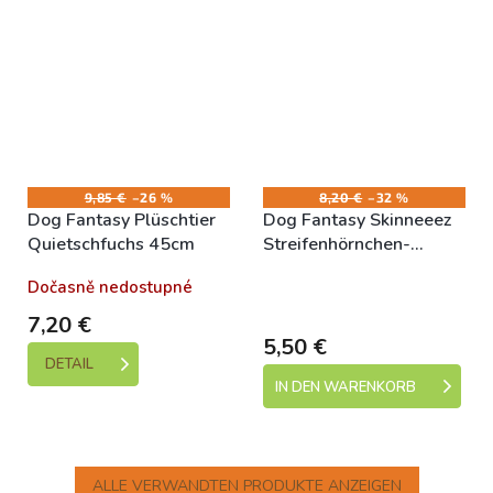
9,85 €
–26 %
8,20 €
–32 %
Dog Fantasy Plüschtier
Dog Fantasy Skinneeez
Quietschfuchs 45cm
Streifenhörnchen-
Spielzeug mit Seil 35cm
Dočasně nedostupné
Skladem (expedice 1-5
dní)
7,20 €
5,50 €
DETAIL
IN DEN WARENKORB
ALLE VERWANDTEN PRODUKTE ANZEIGEN