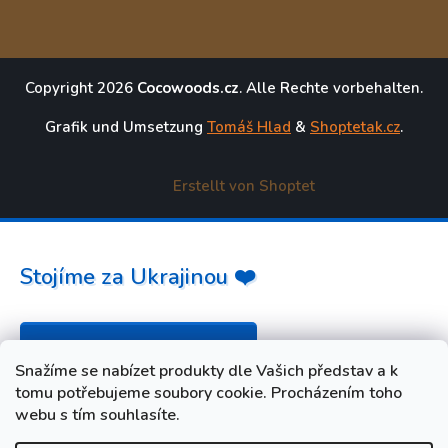
Copyright 2026
Cocowoods.cz
. Alle Rechte vorbehalten.
Grafik und Umsetzung
Tomáš Hlad
&
Shoptetak.cz
.
Erstellt von Shoptet
Stojíme za Ukrajinou ❤️
Jak a čím pomoci »
Snažíme se nabízet produkty dle Vašich představ a k
tomu potřebujeme soubory cookie. Procházením toho
webu s tím souhlasíte.