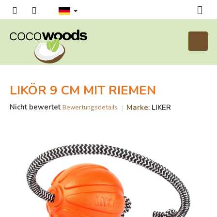
Zum
Inhalt
springen
Waren
LIKÖR 9 CM MIT RIEMEN
Die
Nicht bewertet
Marke:
LIKER
Bewertungsdetails
durchschnittliche
Produktbewertung
ist
0,0
von
5
Sternen.