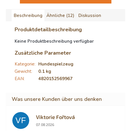
Beschreibung
Ähnliche (12)
Diskussion
Produktdetailbeschreibung
Keine Produktbeschreibung verfügbar
Zusätzliche Parameter
Kategorie
:
Hundespielzeug
Gewicht
:
0.1 kg
EAN
:
4820152569967
Viktorie Fořtová
VF
Die Shop-Bewertung beträgt 2 von 5 Sternen.
07.08.2026