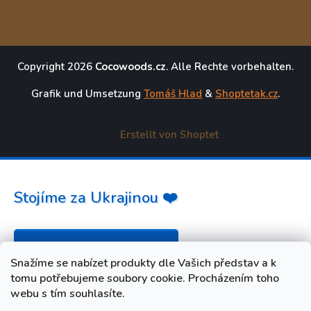
Copyright 2026
Cocowoods.cz
. Alle Rechte vorbehalten.
Grafik und Umsetzung
Tomáš Hlad
&
Shoptetak.cz
.
Erstellt von Shoptet
Stojíme za Ukrajinou ❤️
Jak a čím pomoci »
Snažíme se nabízet produkty dle Vašich představ a k
tomu potřebujeme soubory cookie. Procházením toho
webu s tím souhlasíte.