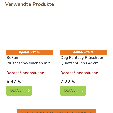
Verwandte Produkte
9,46 €
–32 %
9,87 €
–26 %
BeFun
Dog Fantasy Plüschtier
Plüschschweinchen mit
Quietschfuchs 45cm
TPR-Gummi für Welpen
Dočasně nedostupné
Dočasně nedostupné
17cm
6,37 €
7,22 €
DETAIL
DETAIL