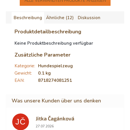
ALLE VERWANDTEN PRODUKTE ANZEIGEN
Beschreibung
Ähnliche (12)
Diskussion
Produktdetailbeschreibung
Keine Produktbeschreibung verfügbar
Zusätzliche Parameter
Kategorie
:
Hundespielzeug
Gewicht
:
0.1 kg
EAN
:
8718274081251
Jitka Čagánková
JČ
Die Shop-Bewertung beträgt 5 von 5 Sternen.
27.07.2026