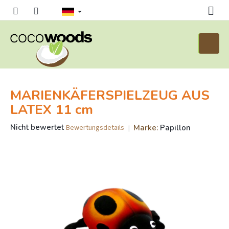
Zum
Inhalt
springen
Waren
MARIENKÄFERSPIELZEUG AUS
LATEX 11 cm
Die
Nicht bewertet
Marke:
Papillon
Bewertungsdetails
durchschnittliche
Produktbewertung
ist
0,0
von
5
Sternen.