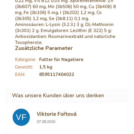
0,22 mg, Vit B12 0,03 mg. Spurenelemente: Zn
(3b607) 60 mg, Mn (3b506) 50 mg, Cu (3b406) 8
mg, Fe (3b106) 5 mg, I (3b202) 1,2 mg, Co
(3b305) 1,2 mg, Se (3b8.11) 0,1 mg.
Aminosäuren: L-Lysin (3.2.3.) 3 g, DL-Methionin
(3c301) 2 g. Emulgatoren: Lecithin (E 322) 5 g:
Antioxidantien: Rosmarinextrakt und natürliche
Tocopherole.
Zusätzliche Parameter
Kategorie
:
Futter für Nagetiere
Gewicht
:
1.5 kg
EAN
:
8595117404022
Viktorie Fořtová
VF
Die Shop-Bewertung beträgt 2 von 5 Sternen.
07.08.2026