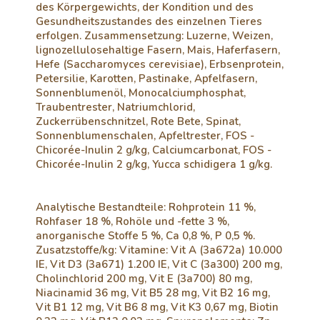
des Körpergewichts, der Kondition und des
Gesundheitszustandes des einzelnen Tieres
erfolgen. Zusammensetzung: Luzerne, Weizen,
lignozellulosehaltige Fasern, Mais, Haferfasern,
Hefe (Saccharomyces cerevisiae), Erbsenprotein,
Petersilie, Karotten, Pastinake, Apfelfasern,
Sonnenblumenöl, Monocalciumphosphat,
Traubentrester, Natriumchlorid,
Zuckerrübenschnitzel, Rote Bete, Spinat,
Sonnenblumenschalen, Apfeltrester, FOS -
Chicorée-Inulin 2 g/kg, Calciumcarbonat, FOS -
Chicorée-Inulin 2 g/kg, Yucca schidigera 1 g/kg.
Analytische Bestandteile: Rohprotein 11 %,
Rohfaser 18 %, Rohöle und -fette 3 %,
anorganische Stoffe 5 %, Ca 0,8 %, P 0,5 %.
Zusatzstoffe/kg: Vitamine: Vit A (3a672a) 10.000
IE, Vit D3 (3a671) 1.200 IE, Vit C (3a300) 200 mg,
Cholinchlorid 200 mg, Vit E (3a700) 80 mg,
Niacinamid 36 mg, Vit B5 28 mg, Vit B2 16 mg,
Vit B1 12 mg, Vit B6 8 mg, Vit K3 0,67 mg, Biotin