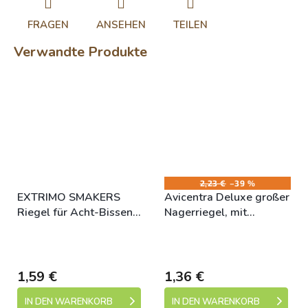
FRAGEN
ANSEHEN
TEILEN
Verwandte Produkte
2,23 €
–39 %
EXTRIMO SMAKERS
Avicentra Deluxe großer
Riegel für Acht-Bissen-
Nagerriegel, mit
Snacks 2 Stück/100 g
Gemüse 2St
Skladem (expedice 1-5
Skladem (expedice 1-5
dní)
dní)
1,59 €
1,36 €
IN DEN WARENKORB
IN DEN WARENKORB