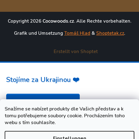
Copyright 2026
Cocowoods.cz
. Alle Rechte vorbehalten.
Grafik und Umsetzung
Tomáš Hlad
&
Shoptetak.cz
.
Erstellt von Shoptet
Stojíme za Ukrajinou ❤️
Jak a čím pomoci »
Snažíme se nabízet produkty dle Vašich představ a k
tomu potřebujeme soubory cookie. Procházením toho
webu s tím souhlasíte.
Einstellungen