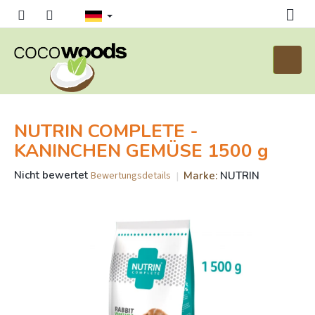
Zum
Inhalt
springen
Waren
NUTRIN COMPLETE -
KANINCHEN GEMÜSE 1500 g
Die
Nicht bewertet
Marke:
NUTRIN
Bewertungsdetails
durchschnittliche
Produktbewertung
ist
0,0
von
5
Sternen.