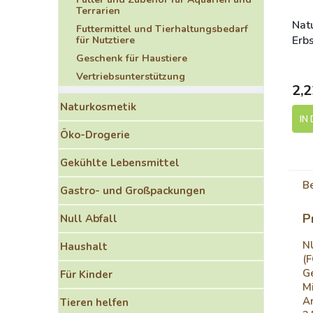
Terrarien
Nat
Futtermittel und Tierhaltungsbedarf
Erb
für Nutztiere
S
Geschenk für Haustiere
Vertriebsunterstützung
2,2
Naturkosmetik
IN
Öko-Drogerie
Gekühlte Lebensmittel
B
Gastro- und Großpackungen
P
Null Abfall
N
Haushalt
(F
Ge
Für Kinder
Mi
An
Tieren helfen