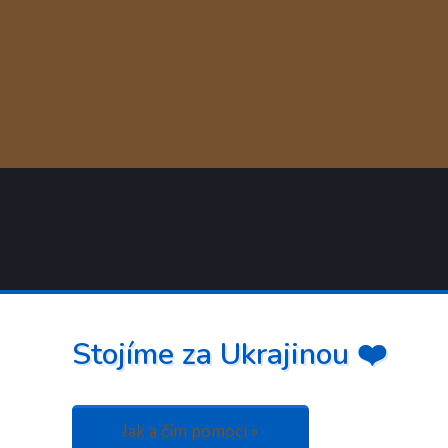
Stojíme za Ukrajinou ❤️
Jak a čím pomoci »