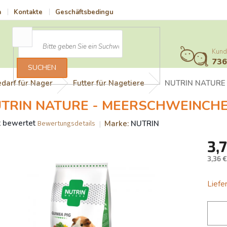
a
Kontakte
Geschäftsbedingungen
Vrácení zboží a reklamace
Kund
73
SUCHEN
edarf für Nager
Futter für Nagetiere
NUTRIN NATURE
TRIN NATURE - MEERSCHWEINCHE
t bewertet
Marke:
NUTRIN
Bewertungsdetails
schnittliche
3,
uktbewertung
3,36 
Verka
Liefer
nen.