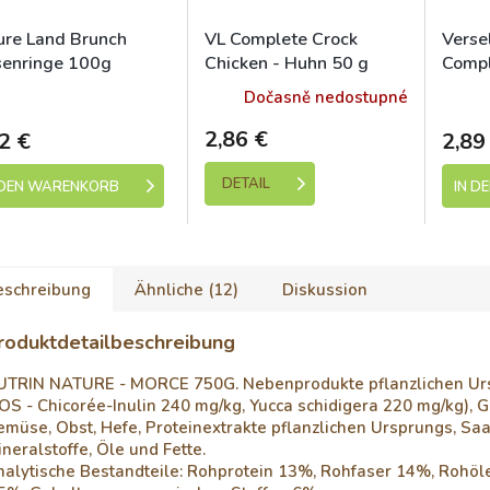
ure Land Brunch
VL Complete Crock
Verse
senringe 100g
Chicken - Huhn 50 g
Compl
Lecke
kladem (expedice 1-5
Sk
Dočasně nedostupné
dní)
2,86 €
2 €
2,89
DETAIL
 DEN WARENKORB
IN D
eschreibung
Ähnliche (12)
Diskussion
roduktdetailbeschreibung
UTRIN NATURE - MORCE 750G. Nebenprodukte pflanzlichen Ur
OS - Chicorée-Inulin 240 mg/kg, Yucca schidigera 220 mg/kg), G
müse, Obst, Hefe, Proteinextrakte pflanzlichen Ursprungs, Saa
neralstoffe, Öle und Fette.
alytische Bestandteile: Rohprotein 13%, Rohfaser 14%, Rohöle