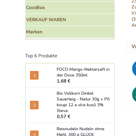
2
Zu
CocoBox
Vi
(3
VERKAUF WAREN
An
Marken
Top 6 Produkte
FOCO Mango-Nektarsaft in
der Dose 350ml
1,68 €
Bio Vollkorn Dinkel
Sauerteig - Natur 30g
+ Při
koupi 12 a více kusů 3%
Sleva
0,57 €
Reisnudeln Nudeln ohne
Mehl. 300 g GLÜCK