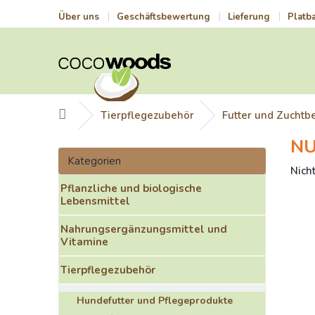
Zum
Über uns
Geschäftsbewertung
Lieferung
Platb
Inhalt
springen
Startseite
Tierpflegezubehör
Futter und Zuchtb
NU
S
Kategorien
e
Kategorien
überspringen
Die
Nich
i
durch
Pflanzliche und biologische
t
Prod
Lebensmittel
e
ist
n
0,0
Nahrungsergänzungsmittel und
l
von
Vitamine
e
5
i
Ster
Tierpflegezubehör
s
t
Hundefutter und Pflegeprodukte
e