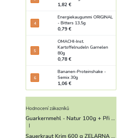
1,82 €
Energiekaugummi ORIGINAL
- Bitters 13,5g
0,79 €
OMACHI-Inst.
Kartoffelnudeln Garnelen
80g
0,78 €
Bananen-Proteinshake -
Semix 30g
1,06 €
Hodnocení zákazníků
Guarkernmehl - Natur 100g
+ Při koupi 12 a více kusů 3% Sleva
|
Die Produktbewertung beträgt 4 von 5 Sternen.
Sauerkraut Krim 600 g ZELÁRNA LOBKOWICZ