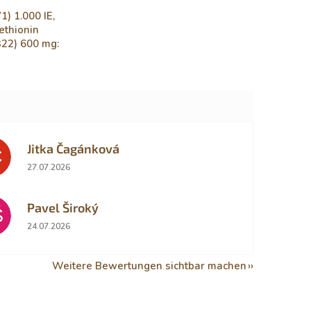
1) 1.000 IE,
ethionin
 322) 600 mg:
Jitka Čagánková
Č
Die Shop-Bewertung beträgt 5 von 5 Sternen.
27.07.2026
Pavel Široký
Š
Die Shop-Bewertung beträgt 5 von 5 Sternen.
24.07.2026
Weitere Bewertungen sichtbar machen