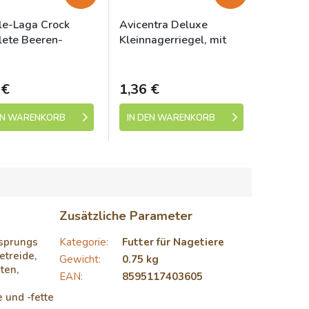
le-Laga Crock
Avicentra Deluxe
ete Beeren-
Kleinnagerriegel, mit
rli 50g
Waldfrüchten 2St
ladem (expedice 1-5
Skladem (expedice 1-5
dní)
dní)
 €
1,36 €
EN WARENKORB
IN DEN WARENKORB
Zusätzliche Parameter
sprungs
Kategorie
:
Futter für Nagetiere
etreide,
Gewicht
:
0.75 kg
ten,
EAN
:
8595117403605
 und -fette