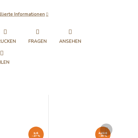
llierte Informationen
RUCKEN
FRAGEN
ANSEHEN
ILEN
Nächstes
Produkt
4 €
2,23 €
–27 %
–39 %