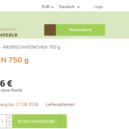
EUR
Deutsch
Datenschutzrichtlinie
Věrnostní program
Provisionssystem
Login
enservice:
Warenkorb
Warenkorb
6455818
leeren
 - MEERSCHWEINCHEN 750 g
N 750 g
76 €
€ ohne MwSt.
ufspreis:
ung bis:
17.08.2026
Lieferoptionen
IN DEN WARENKORB