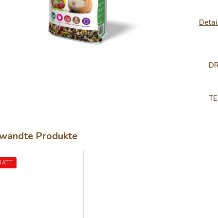
Detai
D
TE
wandte Produkte
BATT