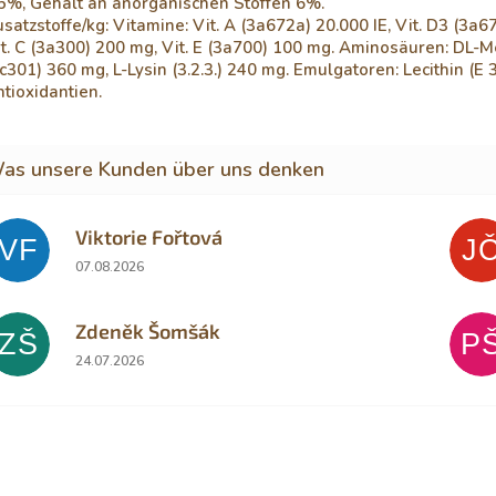
,5%, Gehalt an anorganischen Stoffen 6%.
satzstoffe/kg: Vitamine: Vit. A (3a672a) 20.000 IE, Vit. D3 (3a67
t. C (3a300) 200 mg, Vit. E (3a700) 100 mg. Aminosäuren: DL-M
c301) 360 mg, L-Lysin (3.2.3.) 240 mg. Emulgatoren: Lecithin (E
tioxidantien.
Viktorie Fořtová
VF
J
Die Shop-Bewertung beträgt 2 von 5 Sternen.
07.08.2026
Zdeněk Šomšák
ZŠ
P
Die Shop-Bewertung beträgt 5 von 5 Sternen.
24.07.2026