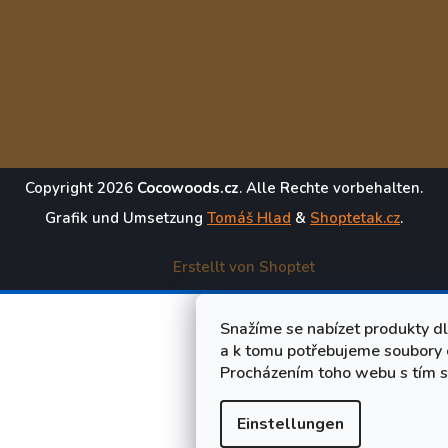
Copyright 2026
Cocowoods.cz
. Alle Rechte vorbehalten.
Grafik und Umsetzung
Tomáš Hlad
&
Shoptetak.cz
.
Erstellt von Shoptet
Snažíme se nabízet produkty d
a k tomu potřebujeme soubory 
Procházením toho webu s tím s
Einstellungen