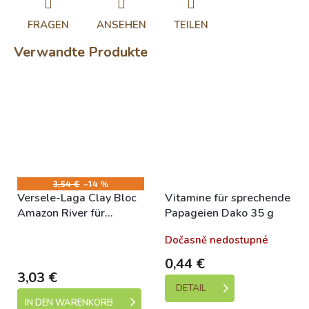
FRAGEN
ANSEHEN
TEILEN
Verwandte Produkte
3,54 €
–14 %
Versele-Laga Clay Bloc
Vitamine für sprechende
Amazon River für
Papageien Dako 35 g
größere Papageien
Skladem (expedice 1-5
Dočasně nedostupné
550g
dní)
0,44 €
3,03 €
DETAIL
IN DEN WARENKORB