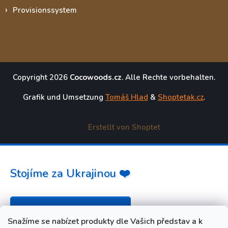
Provisionssystem
Copyright 2026
Cocowoods.cz
. Alle Rechte vorbehalten.
Grafik und Umsetzung
Tomáš Hlad
&
Shoptetak.cz
.
Erstellt von Shoptet
Stojíme za Ukrajinou ❤️
Jak a čím pomoci »
Snažíme se nabízet produkty dle Vašich představ a k