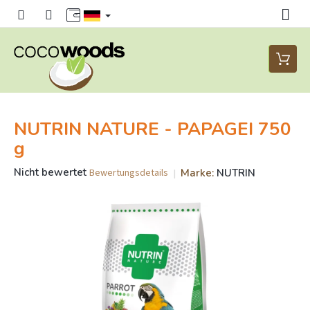
Zum
Inhalt
springen
Waren
NUTRIN NATURE - PAPAGEI 750
g
Die
Nicht bewertet
Marke:
NUTRIN
Bewertungsdetails
durchschnittliche
Produktbewertung
ist
0,0
von
5
Sternen.