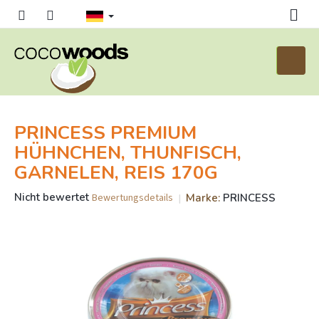
Zum
Inhalt
springen
Waren
PRINCESS PREMIUM
HÜHNCHEN, THUNFISCH,
GARNELEN, REIS 170G
Die
Nicht bewertet
Marke:
PRINCESS
Bewertungsdetails
durchschnittliche
Produktbewertung
ist
0,0
von
5
Sternen.