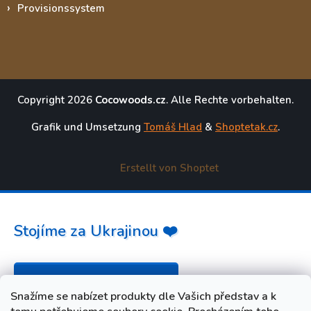
Provisionssystem
Copyright 2026
Cocowoods.cz
. Alle Rechte vorbehalten.
Grafik und Umsetzung
Tomáš Hlad
&
Shoptetak.cz
.
Erstellt von Shoptet
Stojíme za Ukrajinou ❤️
Jak a čím pomoci »
Snažíme se nabízet produkty dle Vašich představ a k