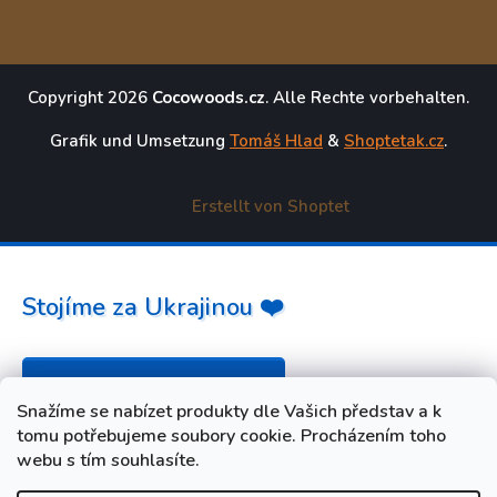
Copyright 2026
Cocowoods.cz
. Alle Rechte vorbehalten.
Grafik und Umsetzung
Tomáš Hlad
&
Shoptetak.cz
.
Erstellt von Shoptet
Stojíme za Ukrajinou ❤️
Jak a čím pomoci »
Snažíme se nabízet produkty dle Vašich představ a k
tomu potřebujeme soubory cookie. Procházením toho
webu s tím souhlasíte.