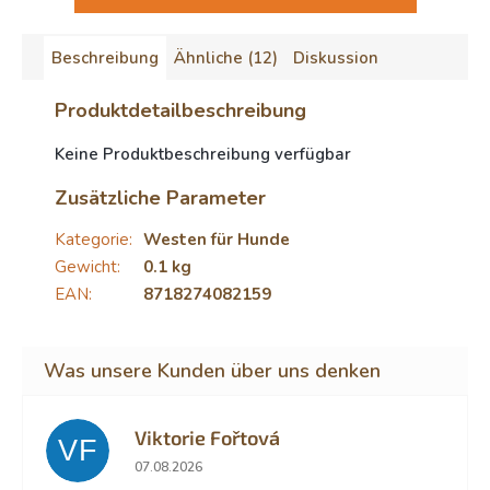
Beschreibung
Ähnliche (12)
Diskussion
Produktdetailbeschreibung
Keine Produktbeschreibung verfügbar
Zusätzliche Parameter
Kategorie
:
Westen für Hunde
Gewicht
:
0.1 kg
EAN
:
8718274082159
Viktorie Fořtová
VF
Die Shop-Bewertung beträgt 2 von 5 Sternen.
07.08.2026