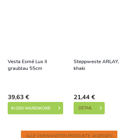
Vesta Esmé Lux II
Steppweste ARLAY,
graublau 55cm
khaki
Skladem (expedice 1-5
Skladem (expedice 1-5
dní)
dní)
39,63 €
21,44 €
DETAIL
IN DEN WARENKORB
ALLE VERWANDTEN PRODUKTE ANZEIGEN