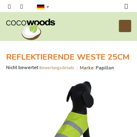
Zum
Inhalt
springen
Waren
REFLEKTIERENDE WESTE 25CM
Die
Nicht bewertet
Marke:
Papillon
Bewertungsdetails
durchschnittliche
Produktbewertung
ist
0,0
von
5
Sternen.