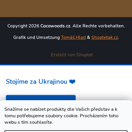
Copyright 2026
Cocowoods.cz
. Alle Rechte vorbehalten.
Grafik und Umsetzung
Tomáš Hlad
&
Shoptetak.cz
.
Erstellt von Shoptet
Stojíme za Ukrajinou ❤️
Jak a čím pomoci »
Snažíme se nabízet produkty dle Vašich představ a k
tomu potřebujeme soubory cookie. Procházením toho
webu s tím souhlasíte.