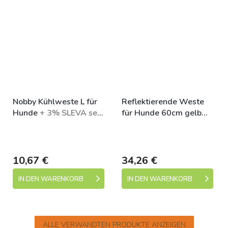
Nobby Kühlweste L für
Reflektierende Weste
Hunde
+ 3% SLEVA se
für Hunde 60cm gelb
Slevovým kupónem:
Duvo+
Skladem (expedice 1-5
Skladem (expedice 1-5
bonus
dní)
dní)
10,67 €
34,26 €
IN DEN WARENKORB
IN DEN WARENKORB
ALLE VERWANDTEN PRODUKTE ANZEIGEN