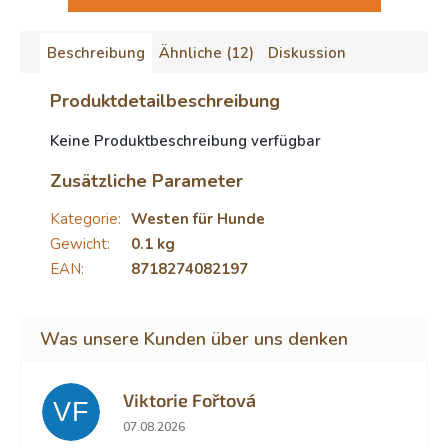
Beschreibung
Ähnliche (12)
Diskussion
Produktdetailbeschreibung
Keine Produktbeschreibung verfügbar
Zusätzliche Parameter
Kategorie
:
Westen für Hunde
Gewicht
:
0.1 kg
EAN
:
8718274082197
Viktorie Fořtová
VF
Die Shop-Bewertung beträgt 2 von 5 Sternen.
07.08.2026