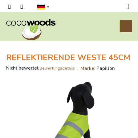
Zum
Inhalt
springen
Waren
REFLEKTIERENDE WESTE 45CM
Die
Nicht bewertet
Marke:
Papillon
Bewertungsdetails
durchschnittliche
Produktbewertung
ist
0,0
von
5
Sternen.