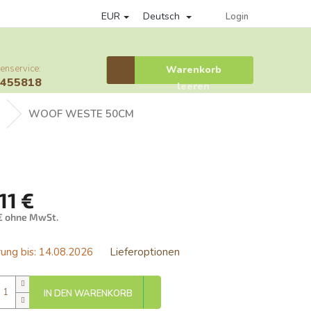
EUR
Deutsch
Datenschutzrichtlinie
Věrnostní program
Provisionssystem
Login
enservice:
Warenkorb
Warenkorb
6455818
leeren
e
WOOF WESTE 50CM
11 €
 € ohne MwSt.
ufspreis:
ung bis:
14.08.2026
Lieferoptionen
IN DEN WARENKORB