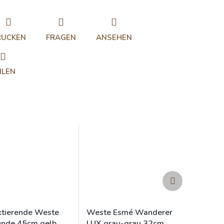
RUCKEN
FRAGEN
ANSEHEN
ILEN
Nächstes
Produkt
ktierende Weste
Weste Esmé Wanderer
unde 45cm gelb
LUX grau-grau 32cm