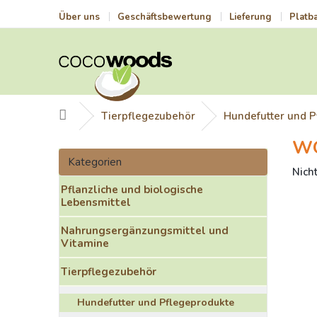
Zum
Über uns
Geschäftsbewertung
Lieferung
Platb
Inhalt
springen
Startseite
Tierpflegezubehör
Hundefutter und P
W
S
Kategorien
e
Kategorien
überspringen
Die
Nich
i
durch
Pflanzliche und biologische
t
Prod
Lebensmittel
e
ist
n
0,0
Nahrungsergänzungsmittel und
l
von
Vitamine
e
5
i
Ster
Tierpflegezubehör
s
t
Hundefutter und Pflegeprodukte
e