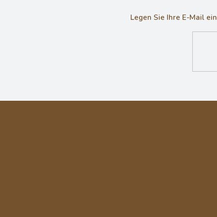
Legen Sie Ihre E-Mail e
F
u
ß
z
e
i
l
e