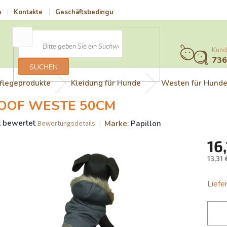
a
Kontakte
Geschäftsbedingungen
Vrácení zboží a reklamace
Kund
73
SUCHEN
flegeprodukte
Kleidung für Hunde
Westen für Hund
OOF WESTE 50CM
t bewertet
Marke:
Papillon
Bewertungsdetails
schnittliche
16,
uktbewertung
13,31
Verka
Liefer
nen.