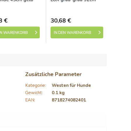
+
ladem (expedice 1-5
Skladem (expedice 1-5
dní)
dní)
3 €
30,68 €
EN WARENKORB
IN DEN WARENKORB
Zusätzliche Parameter
Kategorie
:
Westen für Hunde
Gewicht
:
0.1 kg
EAN
:
8718274082401