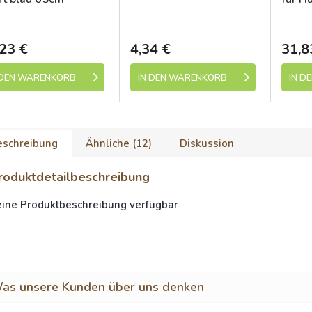
Duvo
kladem (expedice 1-5
Skladem (expedice 1-5
Sk
dní)
dní)
23 €
4,34 €
31,8
 DEN WARENKORB
IN DEN WARENKORB
IN D
eschreibung
Ähnliche (12)
Diskussion
roduktdetailbeschreibung
eine Produktbeschreibung verfügbar