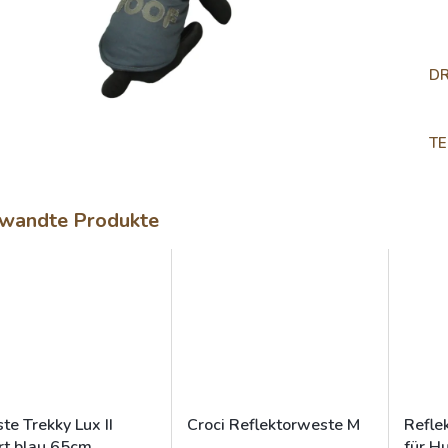
D
TE
wandte Produkte
te Trekky Lux II
Croci Reflektorweste M
Refle
rt blau 65cm
für H