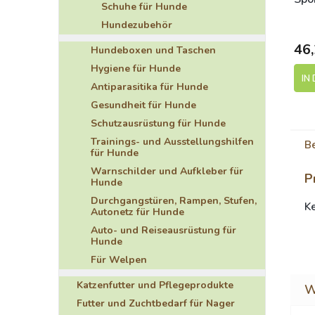
Schuhe für Hunde
S
Hundezubehör
46,
Hundeboxen und Taschen
Hygiene für Hunde
IN
Antiparasitika für Hunde
Gesundheit für Hunde
Schutzausrüstung für Hunde
Trainings- und Ausstellungshilfen
B
für Hunde
Warnschilder und Aufkleber für
P
Hunde
Durchgangstüren, Rampen, Stufen,
K
Autonetz für Hunde
Auto- und Reiseausrüstung für
Hunde
Für Welpen
Katzenfutter und Pflegeprodukte
Futter und Zuchtbedarf für Nager