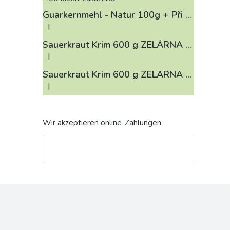
Guarkernmehl - Natur 100g
+ Při koupi 12 a více kusů 3% Sleva
|
Die Produktbewertung beträgt 4 von 5 Sternen.
Sauerkraut Krim 600 g ZELÁRNA LOBKOWICZ
|
Die Produktbewertung beträgt 3 von 5 Sternen.
Sauerkraut Krim 600 g ZELÁRNA LOBKOWICZ
|
Die Produktbewertung beträgt 4 von 5 Sternen.
Wir akzeptieren online-Zahlungen